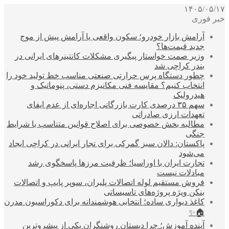
۱۴۰۵/۰۵/۱۷
خبر فوری
آرامش بازار خودرو؛ سکون واقعی یا آرامش پیش از موج
جدید قیمت‌ها؟
وزیر صمت خواستار پیگیری مشکلات کانتینرهای ایرانی در
بندر کراچی شد
چطور دستگاه پرس حرارتی صنعتی مناسب خط تولید خود را
انتخاب کنیم؟ مقایسه فنی مکانیزم دستی، پنوماتیک و
هیدرولیک
سهم ۳۵ درصدی کارت بازرگانی اجاره‌ای از عدم ایفای
تعهدات ارزی صادراتی
مطالبه بخش خصوصی برای اصلاح قوانین متناسب با شرایط
جنگی
پاکستان: دالان سبز گمرکی برای تجار ایرانی در کراچی ایجاد
می‌شود
تجارت ایران با اوراسیا؛ ظرفیت مرزها پاسخگوی رشد
مبادلات نیست
فروش مستقیم لوله اتصالات پلیران، سوپر پایپ و اتصالات
بنکن ویژه پروژه‌های تاسیساتی
کاغذ دیواری ساده؛ انتخابی هوشمندانه برای دکوراسیون مدرن
🏠✨
آینده آموزش؛ چرا دبستان روشنگران یکی از پیشروترین