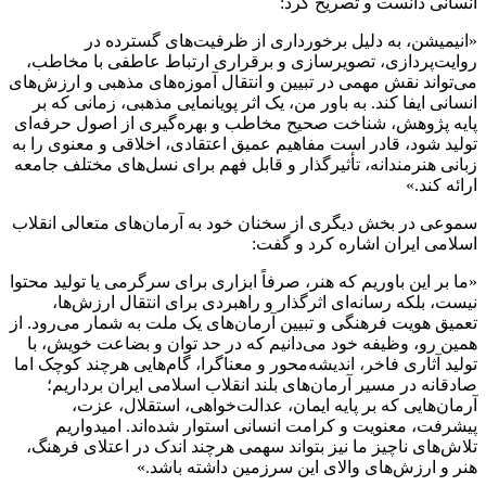
انسانی دانست و تصریح کرد:
«انیمیشن، به دلیل برخورداری از ظرفیت‌های گسترده در
روایت‌پردازی، تصویرسازی و برقراری ارتباط عاطفی با مخاطب،
می‌تواند نقش مهمی در تبیین و انتقال آموزه‌های مذهبی و ارزش‌های
انسانی ایفا کند. به باور من، یک اثر پویانمایی مذهبی، زمانی که بر
پایه پژوهش، شناخت صحیح مخاطب و بهره‌گیری از اصول حرفه‌ای
تولید شود، قادر است مفاهیم عمیق اعتقادی، اخلاقی و معنوی را به
زبانی هنرمندانه، تأثیرگذار و قابل فهم برای نسل‌های مختلف جامعه
ارائه کند.»
سموعی در بخش دیگری از سخنان خود به آرمان‌های متعالی انقلاب
اسلامی ایران اشاره کرد و گفت:
«ما بر این باوریم که هنر، صرفاً ابزاری برای سرگرمی یا تولید محتوا
نیست، بلکه رسانه‌ای اثرگذار و راهبردی برای انتقال ارزش‌ها،
تعمیق هویت فرهنگی و تبیین آرمان‌های یک ملت به شمار می‌رود. از
همین رو، وظیفه خود می‌دانیم که در حد توان و بضاعت خویش، با
تولید آثاری فاخر، اندیشه‌محور و معناگرا، گام‌هایی هرچند کوچک اما
صادقانه در مسیر آرمان‌های بلند انقلاب اسلامی ایران برداریم؛
آرمان‌هایی که بر پایه ایمان، عدالت‌خواهی، استقلال، عزت،
پیشرفت، معنویت و کرامت انسانی استوار شده‌اند. امیدواریم
تلاش‌های ناچیز ما نیز بتواند سهمی هرچند اندک در اعتلای فرهنگ،
هنر و ارزش‌های والای این سرزمین داشته باشد.»