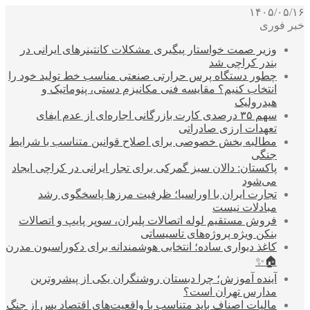
۱۴۰۵/۰۵/۱۶
خبر فوری
وزیر صمت خواستار پیگیری مشکلات کانتینرهای ایرانی در
بندر کراچی شد
چطور دستگاه پرس حرارتی صنعتی مناسب خط تولید خود را
انتخاب کنیم؟ مقایسه فنی مکانیزم دستی، پنوماتیک و
هیدرولیک
سهم ۳۵ درصدی کارت بازرگانی اجاره‌ای از عدم ایفای
تعهدات ارزی صادراتی
مطالبه بخش خصوصی برای اصلاح قوانین متناسب با شرایط
جنگی
پاکستان: دالان سبز گمرکی برای تجار ایرانی در کراچی ایجاد
می‌شود
تجارت ایران با اوراسیا؛ ظرفیت مرزها پاسخگوی رشد
مبادلات نیست
فروش مستقیم لوله اتصالات پلیران، سوپر پایپ و اتصالات
بنکن ویژه پروژه‌های تاسیساتی
کاغذ دیواری ساده؛ انتخابی هوشمندانه برای دکوراسیون مدرن
🏠✨
آینده آموزش؛ چرا دبستان روشنگران یکی از پیشروترین
مدارس تهران است؟
مالیات اصناف باید متناسب با واقعیت‌های اقتصاد پس از جنگ