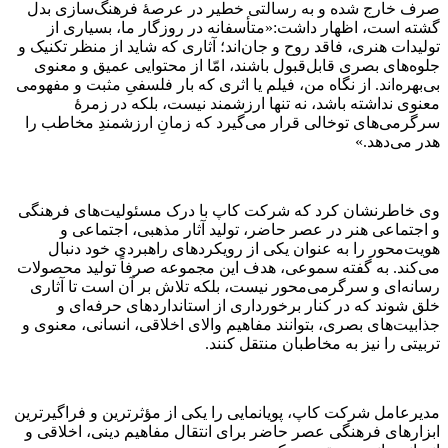
صرف خارج شده و به رسالتی خطیر در عرصهٔ فرهنگ‌سازی بدل
گشته است، اظهار داشت:«متأسفانه در روزگار ما، بسیاری از
تولیدات هنری، فاقد روح و جان‌اند؛ آثاری که شاید از منظر تکنیک و
جلوه‌های بصری قابل‌قبول باشند، امّا از محتوایی عمیق و معنوی
بی‌بهره‌اند. از نگاه من، فیلم یا اثری که بار فلسفیِ مثبت و مفهومی
معنوی نداشته باشد، نه تنها ارزشمند نیست، بلکه در زمرۀ
سرگرمی‌های توخالی‌ قرار می‌گیرد که زمانِ ارزشمندِ مخاطب را
هدر می‌دهد.»
وی خاطرنشان کرد که شرکت کاپ با درک مسئولیت‌های فرهنگی
و اجتماعی هنر در عصر حاضر، تولید آثار مذهبی، اجتماعی و
هویت‌محور را به عنوان یکی از رویکردهای راهبردی خود دنبال
می‌کند. به گفته سموعی، هدف این مجموعه صرفاً تولید محصولات
رسانه‌ای و سرگرمی‌محور نیست، بلکه تلاش بر آن است تا آثاری
خلق شوند که در کنار برخورداری از استانداردهای حرفه‌ای و
جذابیت‌های بصری، بتوانند مفاهیم والای اخلاقی، انسانی، معنوی و
تربیتی را نیز به مخاطبان منتقل کنند.
مدیرعامل شرکت کاپ، پویانمایی را یکی از مؤثرترین و فراگیرترین
ابزارهای فرهنگی عصر حاضر برای انتقال مفاهیم دینی، اخلاقی و