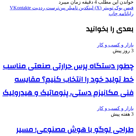
خواندن این مطلب 4 دقیقه زمان میبرد
فیس بوک
توییتر (X)
لینکدین
‫تامبلر
‫پین‌ترست
‫رددیت
‫VKontakte
رایانامه
چاپ
بعدی را بخوانید
بازار و کسب و کار
3 روز پیش
چطور دستگاه پرس حرارتی صنعتی مناسب
خط تولید خود را انتخاب کنیم؟ مقایسه
فنی مکانیزم دستی، پنوماتیک و هیدرولیک
بازار و کسب و کار
3 هفته پیش
طراحی لوگو با هوش مصنوعی؛ مسیر