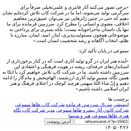
«برخی تصور می‌کنند آثار فانتزی و علمی‌تخیلی صرفاً برای
سرگرمی تولید می‌شوند، اما ما در شرکت کاپ تلاش کرده‌ایم نشان
دهیم که حتی در چنین ژانرهایی نیز می‌توان عمیق‌ترین مفاهیم
اخلاقی، معنوی و انسانی را مطرح کرد. سرزمین فرمانده برای ما
تنها یک داستان ماجراجویانه نیست؛ بلکه بستری برای پرداختن به
موضوعاتی همچون مسئولیت‌پذیری، ایثار، امید، ایمان، مبارزه با
ظلم، انتخاب آگاهانه و رشد شخصیت انسان است.»
سموعی در پایان تأکید کرد:
«آینده هنر ایران در گرو تولید آثاری است که در کنار برخورداری از
استانداردهای حرفه‌ای، ریشه در هویت فرهنگی و اعتقادی این
سرزمین داشته باشند. ما در شرکت کاپ تلاش خواهیم کرد با اتکا به
همین نگاه، مسیر تولید آثاری ارزشمند، الهام‌بخش و ماندگار را ادامه
دهیم و
إِنْ شاءَ اللَّهُ
سهمی هرچند کوچک در اعتلای فرهنگ و هنر
ایران اسلامی داشته باشیم.»
برچسب ها
انیمیشن
سریال سرزمین فرمانده
شرکت کاپ طاها سموعی
شرکت کانون آثار پیشرو
طاها سموعی
مدیر شرکت کاپ
نگاه
هنری طاها سموعی
هنر و سینما
آدرس رونوشت
۱۴۰۵/۰۳/۲۶