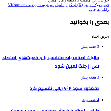
خواندن این مطلب 5 دقیقه زمان میبرد
فیس بوک
توییتر (X)
لینکدین
‫تامبلر
‫پین‌ترست
‫رددیت
‫VKontakte
رایانامه
چاپ
بعدی را بخوانید
آخرین اخبار
3 هفته پیش
مالیات اصناف باید متناسب با واقعیت‌های اقتصاد
پس از جنگ تعیین شود
3 هفته پیش
«فغدیر» سود ۷۶۲ ریالی تقسیم کرد
4 هفته پیش
طراحی لوگو با هوش مصنوعی؛ مسیر سریع‌تر