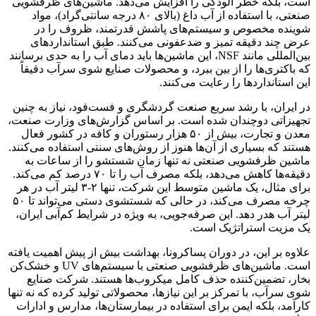
است، بلکه خطر آلودگی را افزایش می‌دهد. ماشین‌های ظرفشویی
صنعتی، با استفاده از آب داغ (بالای ۸۰ درجه سانتی‌گراد)، مواد
شوینده مخصوص و سیستم‌های پاشش قدرتمند، ظروف را در
عرض چند دقیقه تمیز و ضدعفونی می‌کنند. طبق استانداردهای
بین‌المللی مانند NSF، این ماشین‌ها باید دمای آب را به حدی برسانند
که باکتری‌ها را از بین ببرد، و محصولات صنایع شوی سرآب دقیقاً
این استانداردها را رعایت می‌کنند.
در ایران، با رشد سریع صنعت گردشگری و فست‌فود، نیاز به چنین
تجهیزاتی دوچندان شده است. بر اساس گزارش‌های وزارت صنعت،
معدن و تجارت، بیش از ۵۰ هزار رستوران و کافه در کشور فعال
هستند که بسیاری از آن‌ها هنوز از روش‌های سنتی استفاده می‌کنند.
ماشین ظرفشویی صنعتی نه تنها زمان شستشو را از ساعات به
دقیقه‌ها کاهش می‌دهد، بلکه مصرف آب را تا ۷۰ درصد کم می‌کند.
برای مثال، یک ماشین متوسط این شرکت، تنها ۲-۳ لیتر آب در هر
چرخه مصرف می‌کند، در حالی که شستشوی دستی می‌تواند تا ۵۰
لیتر آب هدر دهد. این صرفه‌جویی، به ویژه در شرایط کم‌آبی ایران،
یک مزیت استراتژیک است.
علاوه بر این، در دوران پساکرونا، بهداشت بیش از پیش اهمیت یافته
است. ماشین‌های ظرفشویی صنعتی با سیستم‌های UV و خشک‌کن
بخار، تضمین‌کننده حذف کامل میکروب‌ها هستند. شرکت صنایع
شوی سرآب، با تمرکز بر این نیازها، محصولاتی تولید کرده که نه تنها
کارآمد، بلکه ایمن برای استفاده در بیمارستان‌ها، مدارس و ادارات