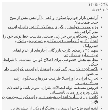
۱۴۰۵/۰۵/۱۸
خبر فوری
آرامش بازار خودرو؛ سکون واقعی یا آرامش پیش از موج
جدید قیمت‌ها؟
وزیر صمت خواستار پیگیری مشکلات کانتینرهای ایرانی در
بندر کراچی شد
چطور دستگاه پرس حرارتی صنعتی مناسب خط تولید خود را
انتخاب کنیم؟ مقایسه فنی مکانیزم دستی، پنوماتیک و
هیدرولیک
سهم ۳۵ درصدی کارت بازرگانی اجاره‌ای از عدم ایفای
تعهدات ارزی صادراتی
مطالبه بخش خصوصی برای اصلاح قوانین متناسب با شرایط
جنگی
پاکستان: دالان سبز گمرکی برای تجار ایرانی در کراچی ایجاد
می‌شود
تجارت ایران با اوراسیا؛ ظرفیت مرزها پاسخگوی رشد
مبادلات نیست
فروش مستقیم لوله اتصالات پلیران، سوپر پایپ و اتصالات
بنکن ویژه پروژه‌های تاسیساتی
کاغذ دیواری ساده؛ انتخابی هوشمندانه برای دکوراسیون مدرن
🏠✨
آینده آموزش؛ چرا دبستان روشنگران یکی از پیشروترین