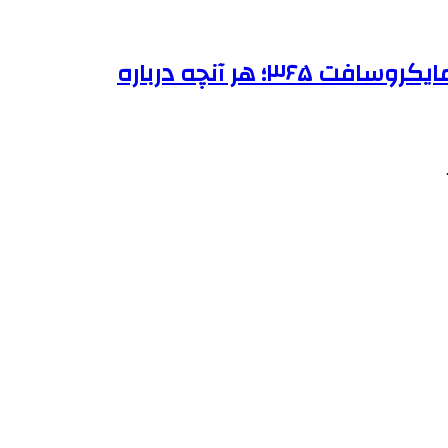
اهمیت محصولات مایکروسافت در زیر ساخت فناوری | از ویندوز اورجینال تا لایسنس مایکروسافت ۳۶۵؛ هر آنچه درباره