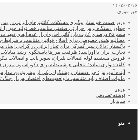
۱۴۰۵/۰۵/۱۶
خبر فوری
وزیر صمت خواستار پیگیری مشکلات کانتینرهای ایرانی در بند
چطور دستگاه پرس حرارتی صنعتی مناسب خط تولید خود را انتخ
سهم ۳۵ درصدی کارت بازرگانی اجاره‌ای از عدم ایفای تعهدات ارزی صادراتی
مطالبه بخش خصوصی برای اصلاح قوانین متناسب با شرایط ج
پاکستان: دالان سبز گمرکی برای تجار ایرانی در کراچی ایجاد م
تجارت ایران با اوراسیا؛ ظرفیت مرزها پاسخگوی رشد مبادلات
فروش مستقیم لوله اتصالات پلیران، سوپر پایپ و اتصالات بنکن
کاغذ دیواری ساده؛ انتخابی هوشمندانه برای دکوراسیون مدرن 
آینده آموزش؛ چرا دبستان روشنگران یکی از پیشروترین مدار
مالیات اصناف باید متناسب با واقعیت‌های اقتصاد پس از جنگ ت
ورود
نوشته تصادفی
سایدبار
منو