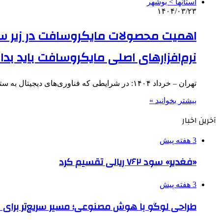
استانها > بوشهر
۱۴۰۴/۰۳/۲۳
نرم‌افزارهای اصلی مایکروسافت باید بدان
تهران – خرداد ۱۴۰۴: در شرایطی که فناوری‌های دیجیتال به ستون فقرات اقتصاد، آموزش، امنیت و ارتباطات تبدیل شده‌اند، انتخاب…
بیشتر بخوانید »
آخرین اخبار
3 هفته پیش
«فغدیر» سود ۷۶۲ ریالی تقسیم کرد
3 هفته پیش
طراحی لوگو با هوش مصنوعی؛ مسیر سریع‌تر برای 