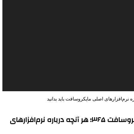
اهمیت محصولات مایکروسافت در زیر ساخت فناوری | از ویندوز اورجینال تا لایسنس مایکروسافت ۳۶۵؛ هر آنچه درباره نرم‌افزارهای