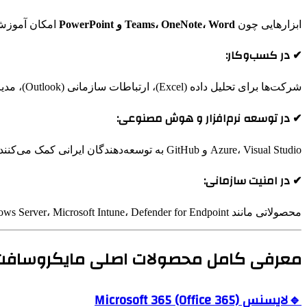
ابزارهایی چون
Teams، OneNote، Word و PowerPoint
امکان آموزش 
✔ در کسب‌وکار:
شرکت‌ها برای تحلیل داده (Excel)، ارتباطات سازمانی (Outlook)، مدیریت منابع (Project)، همکاری تیمی (SharePoint و Teams) و امنیت اطلاعات (Defender) به اکوسیستم مایکروسافت تکیه دارند.
✔ در توسعه نرم‌افزار و هوش مصنوعی:
Azure، Visual Studio و GitHub به توسعه‌دهندگان ایرانی کمک می‌کنند تا در سطح بین‌المللی رقابت کرده و از نوآوری‌های روز بهره‌مند شوند.
✔ در امنیت سازمانی:
محصولاتی مانند Windows Server، Microsoft Intune، Defender for Endpoint و سرویس‌های ابری Azure، امنیت زیرساخت‌های فناوری اطلاعات را در مقابل تهدیدات سایبری تضمین می‌کنند.
معرفی کامل محصولات اصلی مایکروسافت | rosoftPersia.ir
🔹لایسنس Microsoft 365 (Office 365)