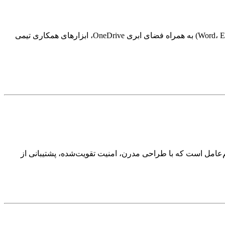
مایکروسافت 365 فراتر از یک آفیس معمولی است. این سرویس اشتراکی ترکیبی از نرم‌افزارهای کلاسیک (مانند Word، Excel، PowerPoint، Outlook) به همراه فضای ابری OneDrive، ابزارهای همکاری تیمی
 گوناگون و مدیریت سخت‌افزارهاست. Windows 11 جدیدترین نسخه این سیستم‌عامل است که با طراحی مدرن، امنیت تقویت‌شده، پشتیبانی از