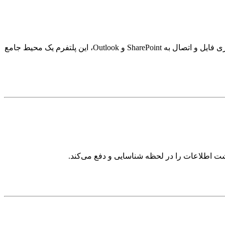
مایکروسافت تیمز، ابزار اصلی همکاری در محیط‌های کاری و آموزشی است. از برگزاری جلسات ویدیویی گرفته تا چت گروهی، اشتراک‌گذاری فایل و اتصال به SharePoint و Outlook، این پلتفرم یک محیط جامع
نشت اطلاعات را در لحظه شناسایی و دفع می‌کند.