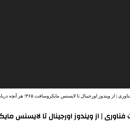
یسنس مایکروسافت ۳۶۵؛ هر آنچه درباره نرم‌افزارهای اصلی مایکروسافت باید بدانید