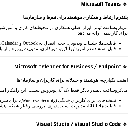
🔹 Microsoft Teams
پلتفرم ارتباط و همکاری هوشمند برای تیم‌ها و سازمان‌ها
برای کار تیمی ارائه می‌دهد.
قابلیت‌ها: جلسات ویدیویی، چت، اتصال به Outlook و Calendar، فضای اشتراک‌گذاری اسناد، امنیت سازمانی
قابل استفاده در آموزش آنلاین، دورکاری، مدیریت پروژه و ارت
🔹 Microsoft Defender for Business / Endpoint
امنیت یکپارچه، هوشمند و چندلایه برای کاربران و سازمان‌ها
مایکروسافت دیفندر دیگر فقط یک آنتی‌ویروس نیست. این راهکار امنیتی
نسخه‌های: برای کاربران خانگی (Windows Security)، برای شرکت‌ها و سازمان‌ها (Defender for Endpoint، Defender for Identity)
قابلیت‌ها: EDR، مدیریت آسیب‌پذیری، بررسی رفتار شبکه، هشدارهای بلادرنگ، اتصال به مرکز امنیتی Azure
🔹 Visual Studio / Visual Studio Code