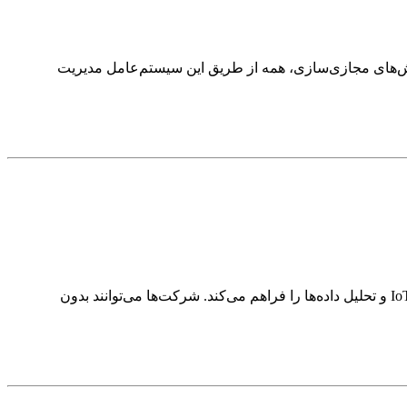
تپنده زیرساخت IT در سازمان‌هاست. از Active Directory برای مدیریت کاربران گرفته تا File Server، DNS، DHCP و نقش‌های مجازی‌سازی، همه از طریق این سیستم‌عامل مدیریت
Azure سرویس ابری قدرتمند مایکروسافت است که امکاناتی مانند رایانش ابری، ذخیره‌سازی، یادگیری ماشین، DevOps، امنیت سازمانی، IoT و تحلیل داده‌ها را فراهم می‌کند. شرکت‌ها می‌توانند بدون