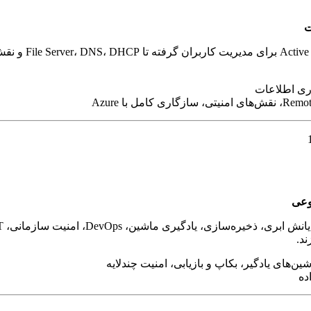
ت
ویندوز سرور قلب 
وری اطلاعات
وعی
د.
ده