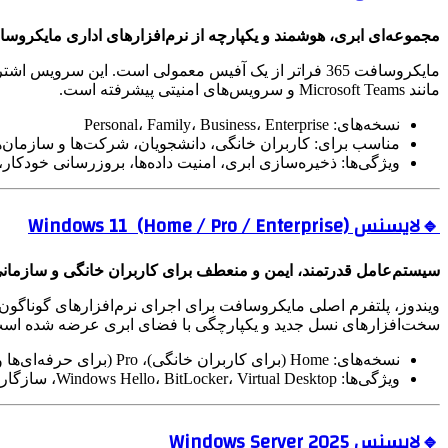
مجموعه‌ای ابری، هوشمند و یکپارچه از نرم‌افزارهای اداری مایکروس
مانند Microsoft Teams و سرویس‌های امنیتی پیشرفته است.
نسخه‌های: Personal، Family، Business، Enterprise
مناسب برای: کاربران خانگی، دانشجویان، شرکت‌ها و سازمان‌ه
ویژگی‌ها: ذخیره‌سازی ابری، امنیت داده‌ها، بروزرسانی خودکار
🔹لایسنس Windows 11 (Home / Pro / Enterprise)
سیستم‌عامل قدرتمند، ایمن و منعطف برای کاربران خانگی و سازمان
سخت‌افزارهای نسل جدید و یکپارچگی با فضای ابری عرضه شده اس
نسخه‌های: Home (برای کاربران خانگی)، Pro (برای حرفه‌ای‌ها و کسب‌وکارها)، Enterprise (برای سازمان‌های بزرگ)
ویژگی‌ها: Windows Hello، BitLocker، Virtual Desktop، سازگاری با Azure AD، بهینه‌سازی برای بهره‌وری و امنیت
🔹لایسنس Windows Server 2025