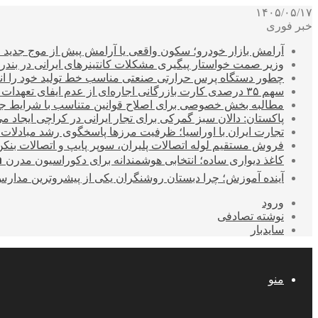
۱۴۰۵/۰۵/۱۷
خبر فوری
آرامش بازار خودرو؛ سکون واقعی یا آرامش پیش از موج جدید 
وزیر صمت خواستار پیگیری مشکلات کانتینرهای ایرانی در بند
چطور دستگاه پرس حرارتی صنعتی مناسب خط تولید خود را انتخ
سهم ۳۵ درصدی کارت بازرگانی اجاره‌ای از عدم ایفای تعهدات ارزی صادراتی
مطالبه بخش خصوصی برای اصلاح قوانین متناسب با شرایط ج
پاکستان: دالان سبز گمرکی برای تجار ایرانی در کراچی ایجاد م
تجارت ایران با اوراسیا؛ ظرفیت مرزها پاسخگوی رشد مبادلات
فروش مستقیم لوله اتصالات پلیران، سوپر پایپ و اتصالات بنکن
کاغذ دیواری ساده؛ انتخابی هوشمندانه برای دکوراسیون مدرن 
آینده آموزش؛ چرا دبستان روشنگران یکی از پیشروترین مدار
ورود
نوشته تصادفی
سایدبار
منو