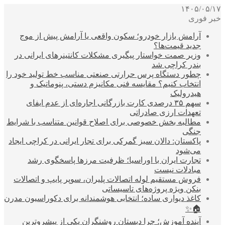
۱۴۰۵/۰۵/۱۷
خبر فوری
آرامش بازار خودرو؛ سکون واقعی یا آرامش پیش از موج
جدید قیمت‌ها؟
وزیر صمت خواستار پیگیری مشکلات کانتینرهای ایرانی در
بندر کراچی شد
چطور دستگاه پرس حرارتی صنعتی مناسب خط تولید خود را
انتخاب کنیم؟ مقایسه فنی مکانیزم دستی، پنوماتیک و
هیدرولیک
سهم ۳۵ درصدی کارت بازرگانی اجاره‌ای از عدم ایفای
تعهدات ارزی صادراتی
مطالبه بخش خصوصی برای اصلاح قوانین متناسب با شرایط
جنگی
پاکستان: دالان سبز گمرکی برای تجار ایرانی در کراچی ایجاد
می‌شود
تجارت ایران با اوراسیا؛ ظرفیت مرزها پاسخگوی رشد
مبادلات نیست
فروش مستقیم لوله اتصالات پلیران، سوپر پایپ و اتصالات
بنکن ویژه پروژه‌های تاسیساتی
کاغذ دیواری ساده؛ انتخابی هوشمندانه برای دکوراسیون مدرن
🏠✨
آینده آموزش؛ چرا دبستان روشنگران یکی از پیشروترین