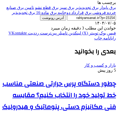
برچسب ها
برق پایدار
برق تجدیدپذیر
برق سبز
برق قطع نشو
تامین برق صنایع
خرده فروشی برق
قرارداد دوجانبه برق
ماده 16 برق تجدیدپذیر
آدرس رونوشت
۱۴۰۴/۰۷/۰۵
خواندن این مطلب 3 دقیقه زمان میبرد
فیس بوک
توییتر (X)
لینکدین
‫تامبلر
‫پین‌ترست
‫رددیت
‫VKontakte
رایانامه
چاپ
بعدی را بخوانید
بازار و کسب و کار
5 روز پیش
چطور دستگاه پرس حرارتی صنعتی مناسب
خط تولید خود را انتخاب کنیم؟ مقایسه
فنی مکانیزم دستی، پنوماتیک و هیدرولیک