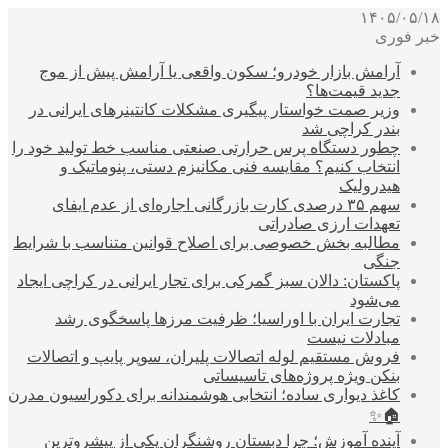
۱۴۰۵/۰۵/۱۸
خبر فوری
آرامش بازار خودرو؛ سکون واقعی یا آرامش پیش از موج
جدید قیمت‌ها؟
وزیر صمت خواستار پیگیری مشکلات کانتینرهای ایرانی در
بندر کراچی شد
چطور دستگاه پرس حرارتی صنعتی مناسب خط تولید خود را
انتخاب کنیم؟ مقایسه فنی مکانیزم دستی، پنوماتیک و
هیدرولیک
سهم ۳۵ درصدی کارت بازرگانی اجاره‌ای از عدم ایفای
تعهدات ارزی صادراتی
مطالبه بخش خصوصی برای اصلاح قوانین متناسب با شرایط
جنگی
پاکستان: دالان سبز گمرکی برای تجار ایرانی در کراچی ایجاد
می‌شود
تجارت ایران با اوراسیا؛ ظرفیت مرزها پاسخگوی رشد
مبادلات نیست
فروش مستقیم لوله اتصالات پلیران، سوپر پایپ و اتصالات
بنکن ویژه پروژه‌های تاسیساتی
کاغذ دیواری ساده؛ انتخابی هوشمندانه برای دکوراسیون مدرن
🏠✨
آینده آموزش؛ چرا دبستان روشنگران یکی از پیشروترین