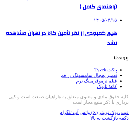
(راهنمای کامل )
۱۴۰۵/۰۴/۱۵
هیچ کمبودی از نظر تأمین کالا در تهران مشاهده
نشد
پیوندها
پاکت Tyvek
تعمیر یخچال سامسونگ در قم
فیلم ترموفرمینگ نرم
کاغذ تایوک
کلیه حقوق مادی و معنوی متعلق به هlراهیان صنعت است و کپی
برداری با ذکر منبع مجاز است
فیس بوک
توییتر (X)
واتس آپ
تلگرام
دکمه بازگشت به بالا