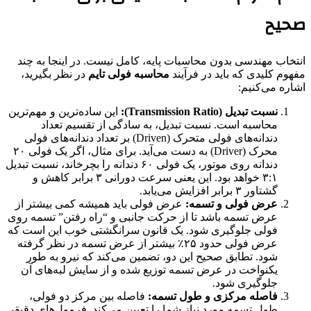
صحیح
انتخاب مهندسی بدون محاسبات پایه، کامل نیست. در اینجا به چند
مفهوم کلیدی که باید در فرآیند
محاسبه فولی تایم
در نظر بگیرید،
اشاره می‌کنیم:
نسبت تبدیل (Transmission Ratio):
این ساده‌ترین و مهم‌ترین
محاسبه است. نسبت تبدیل، به سادگی از تقسیم تعداد
دندانه‌های فولی متحرک (Driven) بر تعداد دندانه‌های فولی
محرک (Driver) به دست می‌آید. برای مثال، اگر یک فولی ۲۰
دندانه روی موتور، یک فولی ۶۰ دندانه را بچرخاند، نسبت تبدیل
۳:۱ خواهد بود. این یعنی سرعت دورانی ۳ برابر کاهش و
گشتاور ۳ برابر افزایش می‌یابد.
عرض فولی و تسمه:
عرض فولی باید همیشه کمی بیشتر از
عرض تسمه باشد تا از حرکت جانبی و “راه رفتن” تسمه روی
فولی جلوگیری شود. یک قانون سرانگشتی خوب این است که
عرض فولی حدود ۲۵٪ بیشتر از عرض تسمه در نظر گرفته
شود. تطابق صحیح این دو، تضمین می‌کند که نیرو به طور
یکنواخت در عرض تسمه توزیع شده و از سایش لبه‌های آن
جلوگیری شود.
فاصله مرکزی و طول تسمه:
فاصله بین مرکز دو فولی،
طول تسمه مورد نیاز شما را تعیین می‌کند. فرمول‌های دقیقی