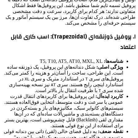
پروفیل تسمه تایم شما منطبق باشد. این پروفیل‌ها فقط اشکال
متفاوتی ندارند؛ هر کدام برای کاربرد، سرعت و دقت مشخصی
طراحی شده‌اند. درک تفاوت آن‌ها، مرز بین یک سیستم آماتور و یک
سیستم حرفه‌ای را مشخص می‌کند.
۱. پروفیل ذوزنقه‌ای (Trapezoidal): اسب کاری قابل
اعتماد
شناسه‌ها:
T5, T10, AT5, AT10, MXL, XL
ویژگی اصلی:
شکل دندانه‌های این پروفیل، یک ذوزنقه ساده
است. این طراحی، ساخت را آسان‌تر و هزینه را کمتر می‌کند.
پروفیل‌های سری
در استاندارد متریک و سری
در
XL
T
استاندارد اینچی رایج هستند. سری
نیز نسخه بهینه‌سازی
AT
شده سری
با ظرفیت انتقال بار بالاتر است.
T
کاربرد ایده‌آل:
این پروفیل‌ها برای کاربردهای انتقال قدرت
عمومی با سرعت و دقت متوسط، انتخابی فوق‌العاده هستند.
سیستم‌های کانوایر سبک، مکانیزم‌های باز و بسته‌کردن در
دستگاه‌های بسته‌بندی و ماشین‌آلات ساده‌ای که در آن‌ها
مقداری لقی (Backlash) قابل چشم‌پوشی است، بهترین بستر
برای استفاده از این نوع فولی هستند.
نقطه ضعف:
به دلیل فضای خالی (لقی) ذاتی بین دندانه فولی
و تسمه، در هنگام تغییر جهت سریع، یک تاخیر یا “ضربه”