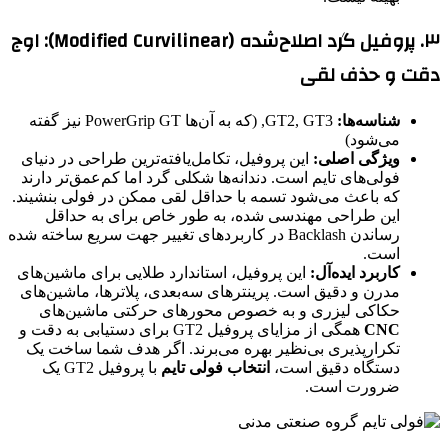
۳. پروفیل گرد اصلاح‌شده (Modified Curvilinear): اوج
دقت و حذف لقی
شناسه‌ها:
GT2, GT3, (که به آن‌ها PowerGrip GT نیز گفته
می‌شود)
ویژگی اصلی:
این پروفیل، تکامل‌یافته‌ترین طراحی در دنیای
فولی‌های تایم است. دندانه‌ها شکلی گرد اما کم‌عمق‌تر دارند
که باعث می‌شود تسمه با حداقل لقی ممکن در فولی بنشیند.
این طراحی مهندسی شده، به طور خاص برای به حداقل
رساندن Backlash در کاربردهای تغییر جهت سریع ساخته شده
است.
کاربرد ایده‌آل:
این پروفیل، استاندارد طلایی برای ماشین‌های
مدرن و دقیق است. پرینترهای سه‌بعدی، پلاترها، ماشین‌های
حکاکی لیزری و به خصوص محورهای حرکتی ماشین‌های
CNC
همگی از مزایای پروفیل GT2 برای دستیابی به دقت و
تکرارپذیری بی‌نظیر بهره می‌برند. اگر هدف شما ساخت یک
دستگاه دقیق است،
انتخاب فولی تایم
با پروفیل GT2 یک
ضرورت است.