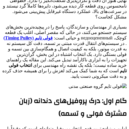
نهایی هنوز آن دقت و تکرارپذیری شگفت‌انگیز را ندارد. خطوطی
نامحسوس روی قطعه کار دیده می‌شود، دایره‌ها کاملاً گرد نیستند و
در سرعت‌های بالا، عملکرد دستگاه غیرقابل پیش‌بینی می‌شود.
مشکل کجاست؟
بسیاری از مهندسان و سازندگان، پاسخ را در پیچیده‌ترین بخش‌های
سیستم جستجو می‌کنند، در حالی که مقصر اصلی، اغلب یک قطعه
کوچک، недооцененный و حیاتی است:
فولی تایم (Timing Pulley)
. در سیستم‌های انتقال قدرت مبتنی بر تسمه، دقت کل سیستم نه
به قدرت موتور، بلکه به کیفیت اتصال و همگام‌سازی بین تسمه و
فولی بستگی دارد. یک انتخاب اشتباه در این بخش، گران‌ترین
تجهیزات را به ابزاری ناکارآمد تبدیل می‌کند. این مقاله یک راهنمای
خرید ساده نیست؛ بلکه یک نقشه راه مهندسی برای
انتخاب فولی
تایم
است که به شما کمک می‌کند لغزش را برای همیشه حذف کرده
و به دقت میکرونی دست یابید.
گام اول: درک پروفیل‌های دندانه (زبان
مشترک فولی و تسمه)
اولین و بنیادی‌ترین قدم، انتخاب پروفیل دندانه‌ای است که دقیقاً با