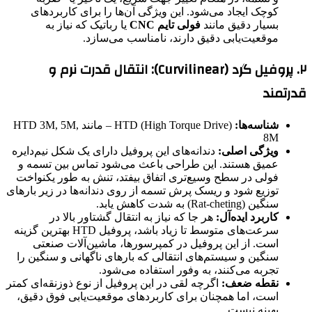
کوچک ایجاد می‌شود. این ویژگی آن‌ها را برای کاربردهای
بسیار دقیق مانند
فولی تایم CNC
یا رباتیک که نیاز به
موقعیت‌یابی دقیق دارند، نامناسب می‌سازد.
۲. پروفیل گرد (Curvilinear): انتقال قدرت نرم و
قدرتمند
شناسه‌ها:
HTD (High Torque Drive) – مانند HTD 3M, 5M,
8M
ویژگی اصلی:
دندانه‌های این پروفیل دارای یک شکل نیم‌دایره
عمیق هستند. این طراحی باعث می‌شود تماس بین تسمه و
فولی در سطح وسیع‌تری اتفاق بیفتد، تنش به طور یکنواخت
توزیع شود و ریسک پرش تسمه از روی دندانه‌ها در زیر بارهای
سنگین (Rat-cheting) به شدت کاهش یابد.
کاربرد ایده‌آل:
هر جا که نیاز به انتقال گشتاور بالا در
سرعت‌های متوسط تا زیاد باشد، پروفیل HTD بهترین گزینه
است. از این پروفیل در کمپرسورها، ماشین‌آلات صنعتی
سنگین و سیستم‌های انتقالی که بارهای ناگهانی و سنگین را
تجربه می‌کنند، به وفور استفاده می‌شود.
نقطه ضعف:
اگرچه لقی در این پروفیل از نوع ذوزنقه‌ای کمتر
است، اما همچنان برای کاربردهای موقعیت‌یابی فوق دقیق،
بهینه نیست.