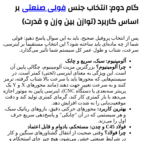
گام دوم: انتخاب جنس
فولی صنعتی
بر
اساس کاربرد (توازن بین وزن و قدرت)
پس از انتخاب پروفیل صحیح، باید به این سوال پاسخ دهید: فولی
شما از چه ماده‌ای باید ساخته شود؟ این انتخاب مستقیماً بر اینرسی،
سرعت، شتاب و طول عمر کل سیستم شما تأثیر می‌گذارد.
آلومینیوم: سبک، سریع و چابک
چرا آلومینیوم؟
بزرگترین مزیت آلومینیوم، چگالی پایین آن
است. این ویژگی به معنای اینرسی (لختی) کمتر است. در
سیستم‌هایی که محورها باید با سرعت بالا شتاب گرفته، ترمز
کنند و به سرعت تغییر جهت دهند (مانند محورهای X و Y یک
پرینتر سه‌بعدی یا دستگاه CNC)، اینرسی پایین به موتور اجازه
می‌دهد با بار کمتری کار کند، گرمای کمتری تولید کند و دقت
موقعیت‌یابی را به شدت افزایش دهد.
بهترین کاربرد:
محورهای حرکتی دقیق، بازوهای رباتیک سبک،
و هر سیستمی که در آن “چابکی” و پاسخ‌دهی سریع حرف
اول را می‌زند.
فولاد C45 و چدن: مستحکم، بادوام و قابل اعتماد
چرا فولاد؟
وقتی صحبت از انتقال گشتاورهای سنگین و کار
در شرایط صنعتی خشن می‌شود، هیچ چیز جای استحکام و