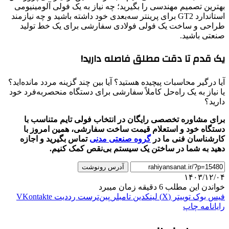
بهترین تصمیم مهندسی را بگیرید؛ چه نیاز به یک فولی آلومینیومی
استاندارد GT2 برای پرینتر سه‌بعدی خود داشته باشید و چه نیازمند
طراحی و ساخت یک فولی فولادی سفارشی برای یک خط تولید
صنعتی باشید.
یک قدم تا دقت مطلق فاصله دارید!
آیا درگیر محاسبات پیچیده هستید؟ آیا بین چند گزینه مردد مانده‌اید؟
یا نیاز به یک راه‌حل کاملاً سفارشی برای دستگاه منحصربه‌فرد خود
دارید؟
برای مشاوره تخصصی رایگان در انتخاب فولی تایم متناسب با
دستگاه خود و استعلام قیمت ساخت سفارشی، همین امروز با
کارشناسان فنی ما در
گروه صنعتی مدنی
تماس بگیرید و اجازه
دهید به شما در ساختن یک سیستم بی‌نقص کمک کنیم.
آدرس رونوشت
۱۴۰۳/۱۲/۰۴
خواندن این مطلب 6 دقیقه زمان میبرد
فیس بوک
توییتر (X)
لینکدین
‫تامبلر
‫پین‌ترست
‫رددیت
‫VKontakte
رایانامه
چاپ