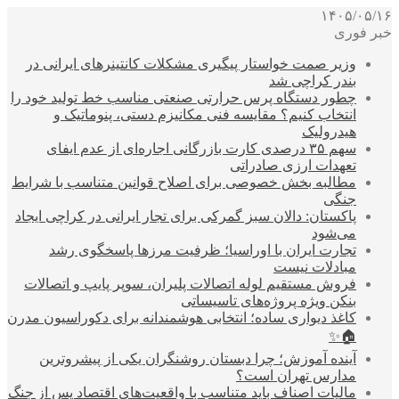
۱۴۰۵/۰۵/۱۶
خبر فوری
وزیر صمت خواستار پیگیری مشکلات کانتینرهای ایرانی در
بندر کراچی شد
چطور دستگاه پرس حرارتی صنعتی مناسب خط تولید خود را
انتخاب کنیم؟ مقایسه فنی مکانیزم دستی، پنوماتیک و
هیدرولیک
سهم ۳۵ درصدی کارت بازرگانی اجاره‌ای از عدم ایفای
تعهدات ارزی صادراتی
مطالبه بخش خصوصی برای اصلاح قوانین متناسب با شرایط
جنگی
پاکستان: دالان سبز گمرکی برای تجار ایرانی در کراچی ایجاد
می‌شود
تجارت ایران با اوراسیا؛ ظرفیت مرزها پاسخگوی رشد
مبادلات نیست
فروش مستقیم لوله اتصالات پلیران، سوپر پایپ و اتصالات
بنکن ویژه پروژه‌های تاسیساتی
کاغذ دیواری ساده؛ انتخابی هوشمندانه برای دکوراسیون مدرن
🏠✨
آینده آموزش؛ چرا دبستان روشنگران یکی از پیشروترین
مدارس تهران است؟
مالیات اصناف باید متناسب با واقعیت‌های اقتصاد پس از جنگ