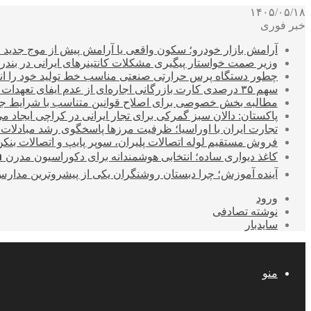
۱۴۰۵/۰۵/۱۸
خبر فوری
آرامش بازار خودرو؛ سکون واقعی یا آرامش پیش از موج جدید 
وزیر صمت خواستار پیگیری مشکلات کانتینرهای ایرانی در بند
چطور دستگاه پرس حرارتی صنعتی مناسب خط تولید خود را انتخ
سهم ۳۵ درصدی کارت بازرگانی اجاره‌ای از عدم ایفای تعهدات ارزی صادراتی
مطالبه بخش خصوصی برای اصلاح قوانین متناسب با شرایط ج
پاکستان: دالان سبز گمرکی برای تجار ایرانی در کراچی ایجاد م
تجارت ایران با اوراسیا؛ ظرفیت مرزها پاسخگوی رشد مبادلات
فروش مستقیم لوله اتصالات پلیران، سوپر پایپ و اتصالات بنکن
کاغذ دیواری ساده؛ انتخابی هوشمندانه برای دکوراسیون مدرن 
آینده آموزش؛ چرا دبستان روشنگران یکی از پیشروترین مدار
ورود
نوشته تصادفی
سایدبار
منو