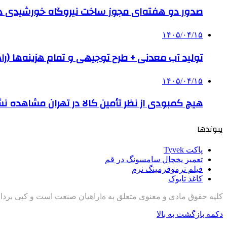
صدور دو هفته‌ای مجوز ساخت نیروگاه خورشیدی 
۱۴۰۵/۰۴/۱۵
تولید آب معدنی + طرح توجیهی و تمام هزینه‌ها (را
۱۴۰۵/۰۴/۱۵
هیچ کمبودی از نظر تأمین کالا در تهران مشاهده ن
پیوندها
پاکت Tyvek
تعمیر یخچال سامسونگ در قم
فیلم ترموفرمینگ نرم
کاغذ تایوک
کلیه حقوق مادی و معنوی متعلق به هlراهیان صنعت است و کپی برداری با ذکر منبع مجاز است
دکمه بازگشت به بالا