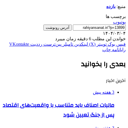
منبع:
بازده
برچسب ها
یوتیوب
آدرس رونوشت
۱۴۰۴/۰۳/۰۴
خواندن این مطلب 6 دقیقه زمان میبرد
فیس بوک
توییتر (X)
لینکدین
‫تامبلر
‫پین‌ترست
‫رددیت
‫VKontakte
رایانامه
چاپ
بعدی را بخوانید
آخرین اخبار
3 هفته پیش
مالیات اصناف باید متناسب با واقعیت‌های اقتصاد
پس از جنگ تعیین شود
3 هفته پیش