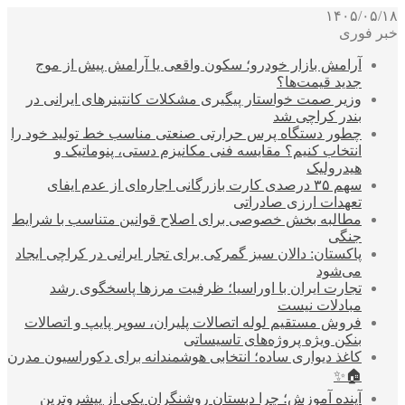
۱۴۰۵/۰۵/۱۸
خبر فوری
آرامش بازار خودرو؛ سکون واقعی یا آرامش پیش از موج
جدید قیمت‌ها؟
وزیر صمت خواستار پیگیری مشکلات کانتینرهای ایرانی در
بندر کراچی شد
چطور دستگاه پرس حرارتی صنعتی مناسب خط تولید خود را
انتخاب کنیم؟ مقایسه فنی مکانیزم دستی، پنوماتیک و
هیدرولیک
سهم ۳۵ درصدی کارت بازرگانی اجاره‌ای از عدم ایفای
تعهدات ارزی صادراتی
مطالبه بخش خصوصی برای اصلاح قوانین متناسب با شرایط
جنگی
پاکستان: دالان سبز گمرکی برای تجار ایرانی در کراچی ایجاد
می‌شود
تجارت ایران با اوراسیا؛ ظرفیت مرزها پاسخگوی رشد
مبادلات نیست
فروش مستقیم لوله اتصالات پلیران، سوپر پایپ و اتصالات
بنکن ویژه پروژه‌های تاسیساتی
کاغذ دیواری ساده؛ انتخابی هوشمندانه برای دکوراسیون مدرن
🏠✨
آینده آموزش؛ چرا دبستان روشنگران یکی از پیشروترین