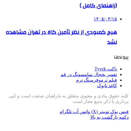
(راهنمای کامل )
۱۴۰۵/۰۴/۱۵
هیچ کمبودی از نظر تأمین کالا در تهران مشاهده
نشد
پیوندها
پاکت Tyvek
تعمیر یخچال سامسونگ در قم
فیلم ترموفرمینگ نرم
کاغذ تایوک
کلیه حقوق مادی و معنوی متعلق به هlراهیان صنعت است و کپی
برداری با ذکر منبع مجاز است
فیس بوک
توییتر (X)
واتس آپ
تلگرام
دکمه بازگشت به بالا