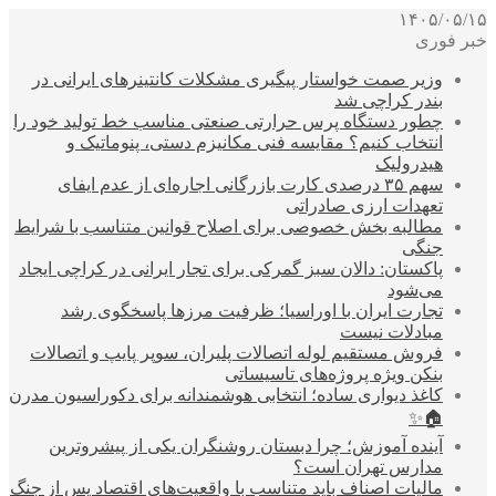
۱۴۰۵/۰۵/۱۵
خبر فوری
وزیر صمت خواستار پیگیری مشکلات کانتینرهای ایرانی در
بندر کراچی شد
چطور دستگاه پرس حرارتی صنعتی مناسب خط تولید خود را
انتخاب کنیم؟ مقایسه فنی مکانیزم دستی، پنوماتیک و
هیدرولیک
سهم ۳۵ درصدی کارت بازرگانی اجاره‌ای از عدم ایفای
تعهدات ارزی صادراتی
مطالبه بخش خصوصی برای اصلاح قوانین متناسب با شرایط
جنگی
پاکستان: دالان سبز گمرکی برای تجار ایرانی در کراچی ایجاد
می‌شود
تجارت ایران با اوراسیا؛ ظرفیت مرزها پاسخگوی رشد
مبادلات نیست
فروش مستقیم لوله اتصالات پلیران، سوپر پایپ و اتصالات
بنکن ویژه پروژه‌های تاسیساتی
کاغذ دیواری ساده؛ انتخابی هوشمندانه برای دکوراسیون مدرن
🏠✨
آینده آموزش؛ چرا دبستان روشنگران یکی از پیشروترین
مدارس تهران است؟
مالیات اصناف باید متناسب با واقعیت‌های اقتصاد پس از جنگ