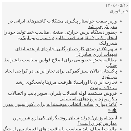
۱۴۰۵/۰۵/۱۶
خبر فوری
وزیر صمت خواستار پیگیری مشکلات کانتینرهای ایرانی در
بندر کراچی شد
چطور دستگاه پرس حرارتی صنعتی مناسب خط تولید خود را
انتخاب کنیم؟ مقایسه فنی مکانیزم دستی، پنوماتیک و
هیدرولیک
سهم ۳۵ درصدی کارت بازرگانی اجاره‌ای از عدم ایفای
تعهدات ارزی صادراتی
مطالبه بخش خصوصی برای اصلاح قوانین متناسب با شرایط
جنگی
پاکستان: دالان سبز گمرکی برای تجار ایرانی در کراچی ایجاد
می‌شود
تجارت ایران با اوراسیا؛ ظرفیت مرزها پاسخگوی رشد
مبادلات نیست
فروش مستقیم لوله اتصالات پلیران، سوپر پایپ و اتصالات
بنکن ویژه پروژه‌های تاسیساتی
کاغذ دیواری ساده؛ انتخابی هوشمندانه برای دکوراسیون مدرن
🏠✨
آینده آموزش؛ چرا دبستان روشنگران یکی از پیشروترین
مدارس تهران است؟
مالیات اصناف باید متناسب با واقعیت‌های اقتصاد پس از جنگ