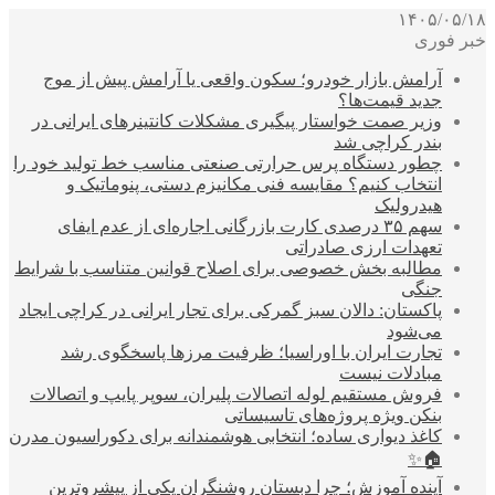
۱۴۰۵/۰۵/۱۸
خبر فوری
آرامش بازار خودرو؛ سکون واقعی یا آرامش پیش از موج
جدید قیمت‌ها؟
وزیر صمت خواستار پیگیری مشکلات کانتینرهای ایرانی در
بندر کراچی شد
چطور دستگاه پرس حرارتی صنعتی مناسب خط تولید خود را
انتخاب کنیم؟ مقایسه فنی مکانیزم دستی، پنوماتیک و
هیدرولیک
سهم ۳۵ درصدی کارت بازرگانی اجاره‌ای از عدم ایفای
تعهدات ارزی صادراتی
مطالبه بخش خصوصی برای اصلاح قوانین متناسب با شرایط
جنگی
پاکستان: دالان سبز گمرکی برای تجار ایرانی در کراچی ایجاد
می‌شود
تجارت ایران با اوراسیا؛ ظرفیت مرزها پاسخگوی رشد
مبادلات نیست
فروش مستقیم لوله اتصالات پلیران، سوپر پایپ و اتصالات
بنکن ویژه پروژه‌های تاسیساتی
کاغذ دیواری ساده؛ انتخابی هوشمندانه برای دکوراسیون مدرن
🏠✨
آینده آموزش؛ چرا دبستان روشنگران یکی از پیشروترین