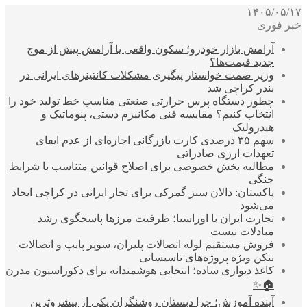
۱۴۰۵/۰۵/۱۷
خبر فوری
آرامش بازار خودرو؛ سکون واقعی یا آرامش پیش از موج
جدید قیمت‌ها؟
وزیر صمت خواستار پیگیری مشکلات کانتینرهای ایرانی در
بندر کراچی شد
چطور دستگاه پرس حرارتی صنعتی مناسب خط تولید خود را
انتخاب کنیم؟ مقایسه فنی مکانیزم دستی، پنوماتیک و
هیدرولیک
سهم ۳۵ درصدی کارت بازرگانی اجاره‌ای از عدم ایفای
تعهدات ارزی صادراتی
مطالبه بخش خصوصی برای اصلاح قوانین متناسب با شرایط
جنگی
پاکستان: دالان سبز گمرکی برای تجار ایرانی در کراچی ایجاد
می‌شود
تجارت ایران با اوراسیا؛ ظرفیت مرزها پاسخگوی رشد
مبادلات نیست
فروش مستقیم لوله اتصالات پلیران، سوپر پایپ و اتصالات
بنکن ویژه پروژه‌های تاسیساتی
کاغذ دیواری ساده؛ انتخابی هوشمندانه برای دکوراسیون مدرن
🏠✨
آینده آموزش؛ چرا دبستان روشنگران یکی از پیشروترین