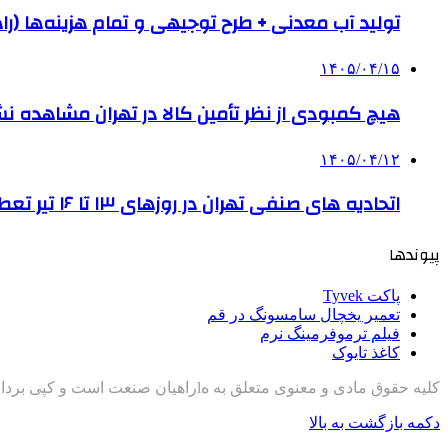
تولید آب معدنی + طرح توجیهی و تمام هزینه‌ها (را
۱۴۰۵/۰۴/۱۵
هیچ کمبودی از نظر تأمین کالا در تهران مشاهده ن
۱۴۰۵/۰۴/۱۲
اتحادیه های صنفی تهران در روزهای ۱۳ تا ۱۶ تیر تعطیل است
پیوندها
پاکت Tyvek
تعمیر یخچال سامسونگ در قم
فیلم ترموفرمینگ نرم
کاغذ تایوک
کلیه حقوق مادی و معنوی متعلق به هlراهیان صنعت است و کپی برداری با ذکر منبع مجاز است
دکمه بازگشت به بالا