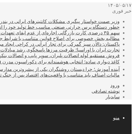
۱۴۰۵/۰۵/۱۷
خبر فوری
وزیر صمت خواستار پیگیری مشکلات کانتینرهای ایرانی در بند
چطور دستگاه پرس حرارتی صنعتی مناسب خط تولید خود را انتخ
سهم ۳۵ درصدی کارت بازرگانی اجاره‌ای از عدم ایفای تعهدات ارزی صادراتی
مطالبه بخش خصوصی برای اصلاح قوانین متناسب با شرایط ج
پاکستان: دالان سبز گمرکی برای تجار ایرانی در کراچی ایجاد م
تجارت ایران با اوراسیا؛ ظرفیت مرزها پاسخگوی رشد مبادلات
فروش مستقیم لوله اتصالات پلیران، سوپر پایپ و اتصالات بنکن
کاغذ دیواری ساده؛ انتخابی هوشمندانه برای دکوراسیون مدرن 
آینده آموزش؛ چرا دبستان روشنگران یکی از پیشروترین مدار
مالیات اصناف باید متناسب با واقعیت‌های اقتصاد پس از جنگ ت
ورود
نوشته تصادفی
سایدبار
منو