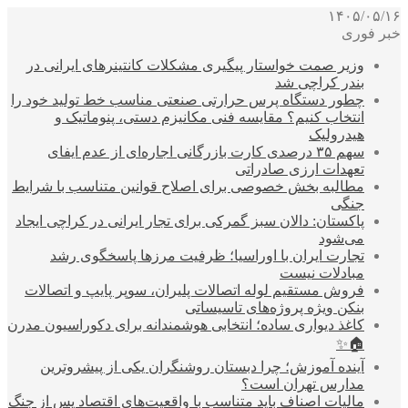
۱۴۰۵/۰۵/۱۶
خبر فوری
وزیر صمت خواستار پیگیری مشکلات کانتینرهای ایرانی در
بندر کراچی شد
چطور دستگاه پرس حرارتی صنعتی مناسب خط تولید خود را
انتخاب کنیم؟ مقایسه فنی مکانیزم دستی، پنوماتیک و
هیدرولیک
سهم ۳۵ درصدی کارت بازرگانی اجاره‌ای از عدم ایفای
تعهدات ارزی صادراتی
مطالبه بخش خصوصی برای اصلاح قوانین متناسب با شرایط
جنگی
پاکستان: دالان سبز گمرکی برای تجار ایرانی در کراچی ایجاد
می‌شود
تجارت ایران با اوراسیا؛ ظرفیت مرزها پاسخگوی رشد
مبادلات نیست
فروش مستقیم لوله اتصالات پلیران، سوپر پایپ و اتصالات
بنکن ویژه پروژه‌های تاسیساتی
کاغذ دیواری ساده؛ انتخابی هوشمندانه برای دکوراسیون مدرن
🏠✨
آینده آموزش؛ چرا دبستان روشنگران یکی از پیشروترین
مدارس تهران است؟
مالیات اصناف باید متناسب با واقعیت‌های اقتصاد پس از جنگ