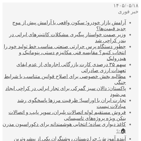
۱۴۰۵/۰۵/۱۸
خبر فوری
آرامش بازار خودرو؛ سکون واقعی یا آرامش پیش از موج
جدید قیمت‌ها؟
وزیر صمت خواستار پیگیری مشکلات کانتینرهای ایرانی در
بندر کراچی شد
چطور دستگاه پرس حرارتی صنعتی مناسب خط تولید خود را
انتخاب کنیم؟ مقایسه فنی مکانیزم دستی، پنوماتیک و
هیدرولیک
سهم ۳۵ درصدی کارت بازرگانی اجاره‌ای از عدم ایفای
تعهدات ارزی صادراتی
مطالبه بخش خصوصی برای اصلاح قوانین متناسب با شرایط
جنگی
پاکستان: دالان سبز گمرکی برای تجار ایرانی در کراچی ایجاد
می‌شود
تجارت ایران با اوراسیا؛ ظرفیت مرزها پاسخگوی رشد
مبادلات نیست
فروش مستقیم لوله اتصالات پلیران، سوپر پایپ و اتصالات
بنکن ویژه پروژه‌های تاسیساتی
کاغذ دیواری ساده؛ انتخابی هوشمندانه برای دکوراسیون مدرن
🏠✨
آینده آموزش؛ چرا دبستان روشنگران یکی از پیشروترین