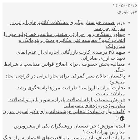
۱۴۰۵/۰۵/۱۶
خبر فوری
وزیر صمت خواستار پیگیری مشکلات کانتینرهای ایرانی در
بندر کراچی شد
چطور دستگاه پرس حرارتی صنعتی مناسب خط تولید خود را
انتخاب کنیم؟ مقایسه فنی مکانیزم دستی، پنوماتیک و
هیدرولیک
سهم ۳۵ درصدی کارت بازرگانی اجاره‌ای از عدم ایفای
تعهدات ارزی صادراتی
مطالبه بخش خصوصی برای اصلاح قوانین متناسب با شرایط
جنگی
پاکستان: دالان سبز گمرکی برای تجار ایرانی در کراچی ایجاد
می‌شود
تجارت ایران با اوراسیا؛ ظرفیت مرزها پاسخگوی رشد
مبادلات نیست
فروش مستقیم لوله اتصالات پلیران، سوپر پایپ و اتصالات
بنکن ویژه پروژه‌های تاسیساتی
کاغذ دیواری ساده؛ انتخابی هوشمندانه برای دکوراسیون مدرن
🏠✨
آینده آموزش؛ چرا دبستان روشنگران یکی از پیشروترین
مدارس تهران است؟
مالیات اصناف باید متناسب با واقعیت‌های اقتصاد پس از جنگ