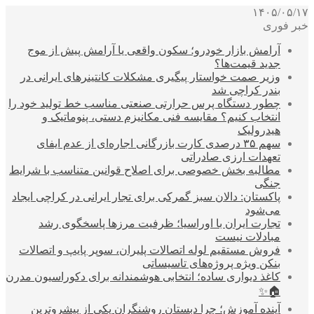
۱۴۰۵/۰۵/۱۷
خبر فوری
آرامش بازار خودرو؛ سکون واقعی یا آرامش پیش از موج
جدید قیمت‌ها؟
وزیر صمت خواستار پیگیری مشکلات کانتینرهای ایرانی در
بندر کراچی شد
چطور دستگاه پرس حرارتی صنعتی مناسب خط تولید خود را
انتخاب کنیم؟ مقایسه فنی مکانیزم دستی، پنوماتیک و
هیدرولیک
سهم ۳۵ درصدی کارت بازرگانی اجاره‌ای از عدم ایفای
تعهدات ارزی صادراتی
مطالبه بخش خصوصی برای اصلاح قوانین متناسب با شرایط
جنگی
پاکستان: دالان سبز گمرکی برای تجار ایرانی در کراچی ایجاد
می‌شود
تجارت ایران با اوراسیا؛ ظرفیت مرزها پاسخگوی رشد
مبادلات نیست
فروش مستقیم لوله اتصالات پلیران، سوپر پایپ و اتصالات
بنکن ویژه پروژه‌های تاسیساتی
کاغذ دیواری ساده؛ انتخابی هوشمندانه برای دکوراسیون مدرن
🏠✨
آینده آموزش؛ چرا دبستان روشنگران یکی از پیشروترین