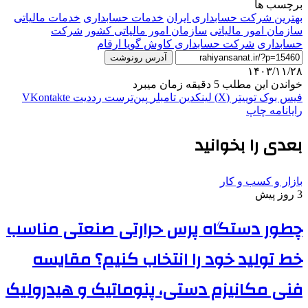
برچسب ها
بهترین شرکت حسابداری ایران
خدمات حسابداری
خدمات مالیاتی
سازمان امور مالیاتی
سازمان امور مالیاتی کشور
شرکت
حسابداری
شرکت حسابداری کاوش گویا ارقام
آدرس رونوشت
۱۴۰۳/۱۱/۲۸
خواندن این مطلب 5 دقیقه زمان میبرد
فیس بوک
توییتر (X)
لینکدین
‫تامبلر
‫پین‌ترست
‫رددیت
‫VKontakte
رایانامه
چاپ
بعدی را بخوانید
بازار و کسب و کار
3 روز پیش
چطور دستگاه پرس حرارتی صنعتی مناسب
خط تولید خود را انتخاب کنیم؟ مقایسه
فنی مکانیزم دستی، پنوماتیک و هیدرولیک