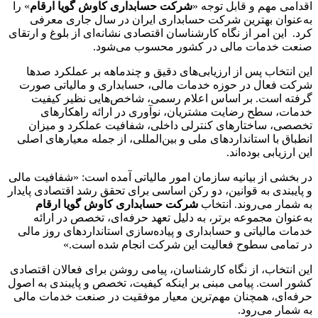
اقدامی مهم و قابل توجه «
شرکت حسابداری کاوش گویا ارقام
» را
به‌عنوان بهترین شرکت حسابداری ایران در سال جاری معرفی
کرد. این امر از نگاه کارشناسان اقتصادی نشانه‌ای از بلوغ و ارتقای
صنعت خدمات مالی در کشور محسوب می‌شود.
این انتخاب پس از ارزیابی‌های دقیق و چندماهه بر عملکرد صدها
شرکت فعال در حوزه خدمات مالی، حسابداری و مالیاتی صورت
گرفته است. بر اساس اعلام رسمی، شاخص‌هایی نظیر کیفیت
خدمات، سطح رضایت مشتریان، نوآوری در ارائه راهکارهای
تخصصی، ساختارهای کنترلی داخلی، شفافیت عملکرد و میزان
انطباق با استانداردهای ملی و بین‌المللی، از جمله معیارهای اصلی
این ارزیابی بوده‌اند.
در بخشی از بیانیه سازمان امور مالیاتی آمده است: «شفافیت مالی
و پایبندی به قوانین، دو رکن اساسی برای تحقق رشد اقتصادی پایدار
به شمار می‌روند. انتخاب
شرکت حسابداری کاوش گویا ارقام
به‌عنوان مجموعه برتر، به دلیل تعهد حرفه‌ای، تخصص در ارائه
خدمات مالیاتی و حسابداری و پیاده‌سازی استانداردهای روز مالی
در تمامی سطوح فعالیت این شرکت انجام شده است.»
این انتخاب، از نگاه کارشناسان، پیامی روشن برای فعالان اقتصادی
کشور است. پیامی مبنی بر اینکه کیفیت، تخصص و پایبندی به اصول
حرفه‌ای، همچنان مهم‌ترین معیار موفقیت در صنعت خدمات مالی
به شمار می‌رود.