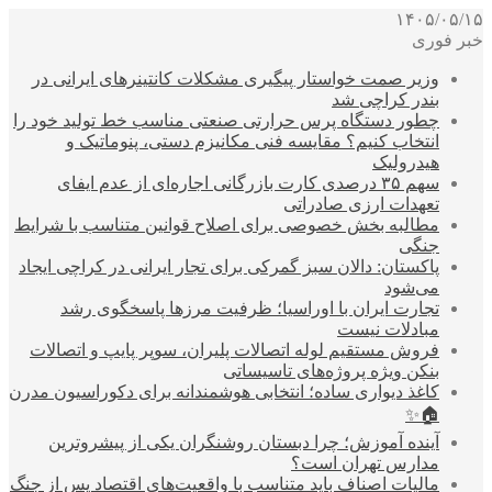
۱۴۰۵/۰۵/۱۵
خبر فوری
وزیر صمت خواستار پیگیری مشکلات کانتینرهای ایرانی در
بندر کراچی شد
چطور دستگاه پرس حرارتی صنعتی مناسب خط تولید خود را
انتخاب کنیم؟ مقایسه فنی مکانیزم دستی، پنوماتیک و
هیدرولیک
سهم ۳۵ درصدی کارت بازرگانی اجاره‌ای از عدم ایفای
تعهدات ارزی صادراتی
مطالبه بخش خصوصی برای اصلاح قوانین متناسب با شرایط
جنگی
پاکستان: دالان سبز گمرکی برای تجار ایرانی در کراچی ایجاد
می‌شود
تجارت ایران با اوراسیا؛ ظرفیت مرزها پاسخگوی رشد
مبادلات نیست
فروش مستقیم لوله اتصالات پلیران، سوپر پایپ و اتصالات
بنکن ویژه پروژه‌های تاسیساتی
کاغذ دیواری ساده؛ انتخابی هوشمندانه برای دکوراسیون مدرن
🏠✨
آینده آموزش؛ چرا دبستان روشنگران یکی از پیشروترین
مدارس تهران است؟
مالیات اصناف باید متناسب با واقعیت‌های اقتصاد پس از جنگ