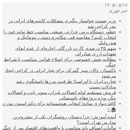
۱۴۰۵/۰۵/۱۷
خبر فوری
وزیر صمت خواستار پیگیری مشکلات کانتینرهای ایرانی در
بندر کراچی شد
چطور دستگاه پرس حرارتی صنعتی مناسب خط تولید خود را
انتخاب کنیم؟ مقایسه فنی مکانیزم دستی، پنوماتیک و
هیدرولیک
سهم ۳۵ درصدی کارت بازرگانی اجاره‌ای از عدم ایفای
تعهدات ارزی صادراتی
مطالبه بخش خصوصی برای اصلاح قوانین متناسب با شرایط
جنگی
پاکستان: دالان سبز گمرکی برای تجار ایرانی در کراچی ایجاد
می‌شود
تجارت ایران با اوراسیا؛ ظرفیت مرزها پاسخگوی رشد
مبادلات نیست
فروش مستقیم لوله اتصالات پلیران، سوپر پایپ و اتصالات
بنکن ویژه پروژه‌های تاسیساتی
کاغذ دیواری ساده؛ انتخابی هوشمندانه برای دکوراسیون مدرن
🏠✨
آینده آموزش؛ چرا دبستان روشنگران یکی از پیشروترین
مدارس تهران است؟
مالیات اصناف باید متناسب با واقعیت‌های اقتصاد پس از جنگ