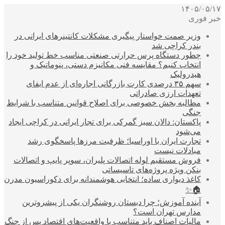
۱۴۰۵/۰۵/۱۷
خبر فوری
وزیر صمت خواستار پیگیری مشکلات کانتینرهای ایرانی در
بندر کراچی شد
چطور دستگاه پرس حرارتی صنعتی مناسب خط تولید خود را
انتخاب کنیم؟ مقایسه فنی مکانیزم دستی، پنوماتیک و
هیدرولیک
سهم ۳۵ درصدی کارت بازرگانی اجاره‌ای از عدم ایفای
تعهدات ارزی صادراتی
مطالبه بخش خصوصی برای اصلاح قوانین متناسب با شرایط
جنگی
پاکستان: دالان سبز گمرکی برای تجار ایرانی در کراچی ایجاد
می‌شود
تجارت ایران با اوراسیا؛ ظرفیت مرزها پاسخگوی رشد
مبادلات نیست
فروش مستقیم لوله اتصالات پلیران، سوپر پایپ و اتصالات
بنکن ویژه پروژه‌های تاسیساتی
کاغذ دیواری ساده؛ انتخابی هوشمندانه برای دکوراسیون مدرن
🏠✨
آینده آموزش؛ چرا دبستان روشنگران یکی از پیشروترین
مدارس تهران است؟
مالیات اصناف باید متناسب با واقعیت‌های اقتصاد پس از جنگ