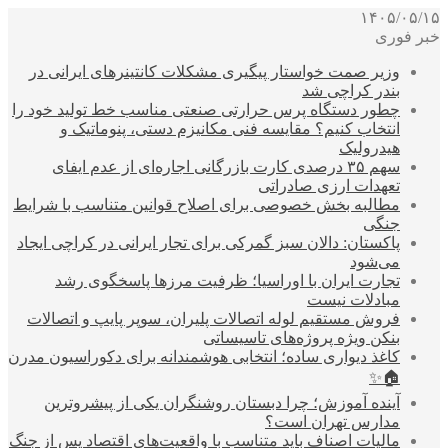
۱۴۰۵/۰۵/۱۵
خبر فوری
وزیر صمت خواستار پیگیری مشکلات کانتینرهای ایرانی در
بندر کراچی شد
چطور دستگاه پرس حرارتی صنعتی مناسب خط تولید خود را
انتخاب کنیم؟ مقایسه فنی مکانیزم دستی، پنوماتیک و
هیدرولیک
سهم ۳۵ درصدی کارت بازرگانی اجاره‌ای از عدم ایفای
تعهدات ارزی صادراتی
مطالبه بخش خصوصی برای اصلاح قوانین متناسب با شرایط
جنگی
پاکستان: دالان سبز گمرکی برای تجار ایرانی در کراچی ایجاد
می‌شود
تجارت ایران با اوراسیا؛ ظرفیت مرزها پاسخگوی رشد
مبادلات نیست
فروش مستقیم لوله اتصالات پلیران، سوپر پایپ و اتصالات
بنکن ویژه پروژه‌های تاسیساتی
کاغذ دیواری ساده؛ انتخابی هوشمندانه برای دکوراسیون مدرن
🏠✨
آینده آموزش؛ چرا دبستان روشنگران یکی از پیشروترین
مدارس تهران است؟
مالیات اصناف باید متناسب با واقعیت‌های اقتصاد پس از جنگ