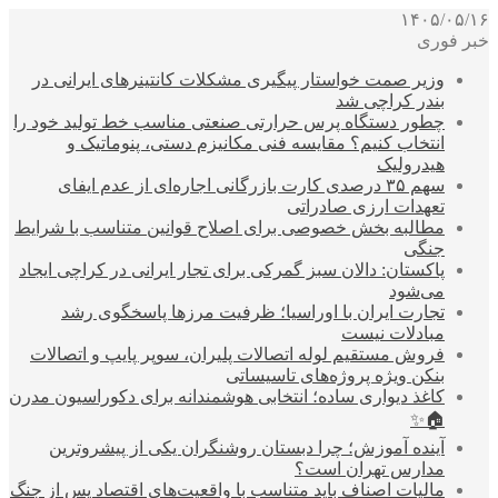
۱۴۰۵/۰۵/۱۶
خبر فوری
وزیر صمت خواستار پیگیری مشکلات کانتینرهای ایرانی در
بندر کراچی شد
چطور دستگاه پرس حرارتی صنعتی مناسب خط تولید خود را
انتخاب کنیم؟ مقایسه فنی مکانیزم دستی، پنوماتیک و
هیدرولیک
سهم ۳۵ درصدی کارت بازرگانی اجاره‌ای از عدم ایفای
تعهدات ارزی صادراتی
مطالبه بخش خصوصی برای اصلاح قوانین متناسب با شرایط
جنگی
پاکستان: دالان سبز گمرکی برای تجار ایرانی در کراچی ایجاد
می‌شود
تجارت ایران با اوراسیا؛ ظرفیت مرزها پاسخگوی رشد
مبادلات نیست
فروش مستقیم لوله اتصالات پلیران، سوپر پایپ و اتصالات
بنکن ویژه پروژه‌های تاسیساتی
کاغذ دیواری ساده؛ انتخابی هوشمندانه برای دکوراسیون مدرن
🏠✨
آینده آموزش؛ چرا دبستان روشنگران یکی از پیشروترین
مدارس تهران است؟
مالیات اصناف باید متناسب با واقعیت‌های اقتصاد پس از جنگ