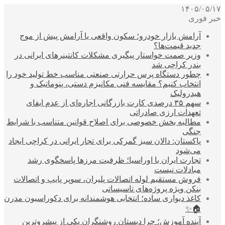
۱۴۰۵/۰۵/۱۷
خبر فوری
آرامش بازار خودرو؛ سکون واقعی یا آرامش پیش از موج
جدید قیمت‌ها؟
وزیر صمت خواستار پیگیری مشکلات کانتینرهای ایرانی در
بندر کراچی شد
چطور دستگاه پرس حرارتی صنعتی مناسب خط تولید خود را
انتخاب کنیم؟ مقایسه فنی مکانیزم دستی، پنوماتیک و
هیدرولیک
سهم ۳۵ درصدی کارت بازرگانی اجاره‌ای از عدم ایفای
تعهدات ارزی صادراتی
مطالبه بخش خصوصی برای اصلاح قوانین متناسب با شرایط
جنگی
پاکستان: دالان سبز گمرکی برای تجار ایرانی در کراچی ایجاد
می‌شود
تجارت ایران با اوراسیا؛ ظرفیت مرزها پاسخگوی رشد
مبادلات نیست
فروش مستقیم لوله اتصالات پلیران، سوپر پایپ و اتصالات
بنکن ویژه پروژه‌های تاسیساتی
کاغذ دیواری ساده؛ انتخابی هوشمندانه برای دکوراسیون مدرن
🏠✨
آینده آموزش؛ چرا دبستان روشنگران یکی از پیشروترین