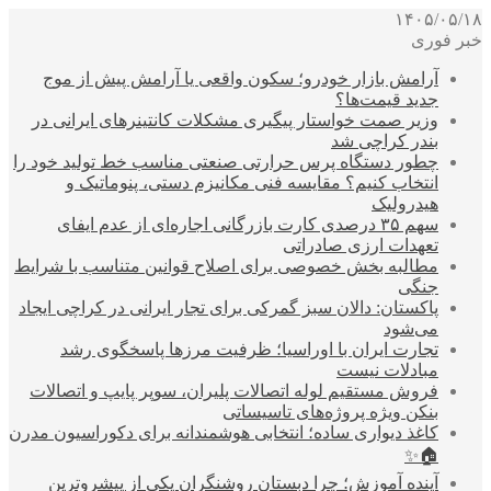
۱۴۰۵/۰۵/۱۸
خبر فوری
آرامش بازار خودرو؛ سکون واقعی یا آرامش پیش از موج
جدید قیمت‌ها؟
وزیر صمت خواستار پیگیری مشکلات کانتینرهای ایرانی در
بندر کراچی شد
چطور دستگاه پرس حرارتی صنعتی مناسب خط تولید خود را
انتخاب کنیم؟ مقایسه فنی مکانیزم دستی، پنوماتیک و
هیدرولیک
سهم ۳۵ درصدی کارت بازرگانی اجاره‌ای از عدم ایفای
تعهدات ارزی صادراتی
مطالبه بخش خصوصی برای اصلاح قوانین متناسب با شرایط
جنگی
پاکستان: دالان سبز گمرکی برای تجار ایرانی در کراچی ایجاد
می‌شود
تجارت ایران با اوراسیا؛ ظرفیت مرزها پاسخگوی رشد
مبادلات نیست
فروش مستقیم لوله اتصالات پلیران، سوپر پایپ و اتصالات
بنکن ویژه پروژه‌های تاسیساتی
کاغذ دیواری ساده؛ انتخابی هوشمندانه برای دکوراسیون مدرن
🏠✨
آینده آموزش؛ چرا دبستان روشنگران یکی از پیشروترین