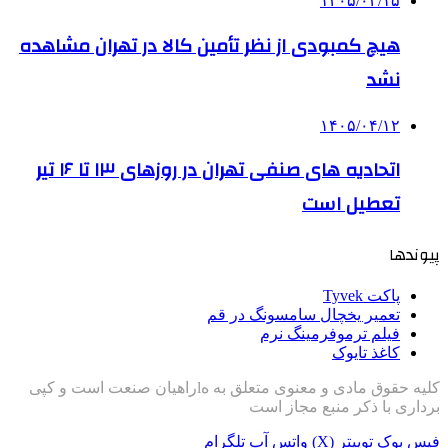
۱۴۰۵/۰۴/۱۵
هیچ کمبودی از نظر تأمین کالا در تهران مشاهده
نشد
۱۴۰۵/۰۴/۱۲
اتحادیه های صنفی تهران در روزهای ۱۳ تا ۱۶ تیر
تعطیل است
پیوندها
پاکت Tyvek
تعمیر یخچال سامسونگ در قم
فیلم ترموفرمینگ نرم
کاغذ تایوک
کلیه حقوق مادی و معنوی متعلق به هlراهیان صنعت است و کپی
برداری با ذکر منبع مجاز است
فیس بوک
توییتر (X)
واتس آپ
تلگرام