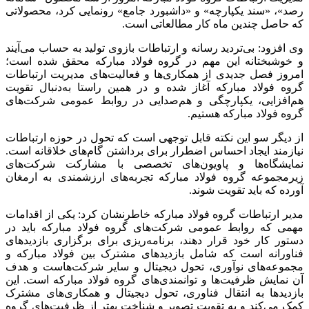
رصد»، «سند یکپارچه» و «داشبورد جامع» رونمایی کرد، محصولاتی
که حاصل چندین ماه کار مطالعاتی است.
وی افزود: بی‌تردید رسانه و ارتباطات بازوی تولید به حساب می‌آیند
و خوشبختانه این مهم در گروه فولاد مبارکه محقق شده است؛
امروز فصل جدیدی از همکاری‌ها و فعالیت‌های مدیریت ارتباطات
گروه فولاد مبارکه آغاز شده و در همین راستا به‌دنبال تقویت
هم‌افزایی، یکپارچگی و هم‌صدایی در روابط عمومی شرکت‌های
گروه فولاد مبارکه هستیم.
از دیگر سو این نکته قابل توجهی است که تحول در حوزه ارتباطات
نیازمند ایجاد احساس اضطرار برای برداشتن گام‌های خلاقانه است.
نمایشگاه‌ها و پاویون‌های تخصصی با مشارکت شرکت‌های
زیرمجموعه گروه فولاد مبارکه تجربه‌های ارزشمندی به ارمغان
آورده که باید تقویت شوند.
مدیر ارتباطات گروه فولاد مبارکه خاطرنشان کرد: یکی از اقدامات
مهمی که روابط عمومی شرکت‌های گروه فولاد مبارکه باید در
دستور کار خود قرار دهند، برنامه‌ریزی برای برگزاری بازدیدهای
فناورانه
است که شامل بازدیدهای مشترک بین فولاد مبارکه و
مجموعه‌های نوآوری، تحول دیجیتال و سایر شرکت‌هاست و هدف
آن نمایش ظرفیت‌ها و توانمندی‌های گروه فولاد مبارکه است. این
بازدیدها به انتقال فناوری، تحول دیجیتال و همکاری‌های مشترک
کمک می‌کند و به تقویت تصویر و شناخت بهتر از ظرفیت‌های گروه