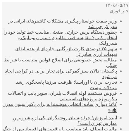
۱۴۰۵/۰۵/۱۷
خبر فوری
وزیر صمت خواستار پیگیری مشکلات کانتینرهای ایرانی در
بندر کراچی شد
چطور دستگاه پرس حرارتی صنعتی مناسب خط تولید خود را
انتخاب کنیم؟ مقایسه فنی مکانیزم دستی، پنوماتیک و
هیدرولیک
سهم ۳۵ درصدی کارت بازرگانی اجاره‌ای از عدم ایفای
تعهدات ارزی صادراتی
مطالبه بخش خصوصی برای اصلاح قوانین متناسب با شرایط
جنگی
پاکستان: دالان سبز گمرکی برای تجار ایرانی در کراچی ایجاد
می‌شود
تجارت ایران با اوراسیا؛ ظرفیت مرزها پاسخگوی رشد
مبادلات نیست
فروش مستقیم لوله اتصالات پلیران، سوپر پایپ و اتصالات
بنکن ویژه پروژه‌های تاسیساتی
کاغذ دیواری ساده؛ انتخابی هوشمندانه برای دکوراسیون مدرن
🏠✨
آینده آموزش؛ چرا دبستان روشنگران یکی از پیشروترین
مدارس تهران است؟
مالیات اصناف باید متناسب با واقعیت‌های اقتصاد پس از جنگ