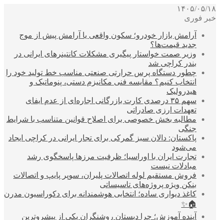
۱۴۰۵/۰۵/۱۸
خبر فوری
آرامش بازار خودرو؛ سکون واقعی یا آرامش پیش از موج
جدید قیمت‌ها؟
وزیر صمت خواستار پیگیری مشکلات کانتینرهای ایرانی در
بندر کراچی شد
چطور دستگاه پرس حرارتی صنعتی مناسب خط تولید خود را
انتخاب کنیم؟ مقایسه فنی مکانیزم دستی، پنوماتیک و
هیدرولیک
سهم ۳۵ درصدی کارت بازرگانی اجاره‌ای از عدم ایفای
تعهدات ارزی صادراتی
مطالبه بخش خصوصی برای اصلاح قوانین متناسب با شرایط
جنگی
پاکستان: دالان سبز گمرکی برای تجار ایرانی در کراچی ایجاد
می‌شود
تجارت ایران با اوراسیا؛ ظرفیت مرزها پاسخگوی رشد
مبادلات نیست
فروش مستقیم لوله اتصالات پلیران، سوپر پایپ و اتصالات
بنکن ویژه پروژه‌های تاسیساتی
کاغذ دیواری ساده؛ انتخابی هوشمندانه برای دکوراسیون مدرن
🏠✨
آینده آموزش؛ چرا دبستان روشنگران یکی از پیشروترین