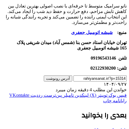
نانو سرامیک متوسط تا حرفه‌ای با نصب اصولی بهترین تعادل بین
کاهش تابش مزاحم، دفع حرارت و حفظ دید شب را ایجاد می‌کند.
این انتخاب ایمنی راننده را تضمین می‌کند و تجربه رانندگی شبانه را
راحت‌تر و مطمئن‌تر می‌سازد.
منبع:
شیشه اتومبیل جعفری
تهران خیابان استاد حسن بنا (شمس آباد) میدان شریفی پلاک
165 شیشه اتومبیل جعفری
تلفن 09196543146
تلفن: 02122930200
آدرس رونوشت
۱۴۰۴/۰۹/۲۷
خواندن این مطلب 4 دقیقه زمان میبرد
فیس بوک
توییتر (X)
لینکدین
‫تامبلر
‫پین‌ترست
‫رددیت
‫VKontakte
رایانامه
چاپ
بعدی را بخوانید