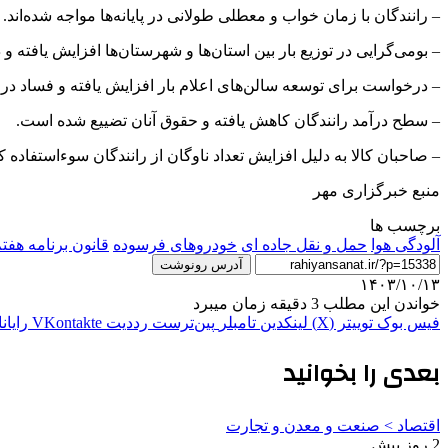
– رانندگان با زمان خواب و معطلی طولانی در پایانه‌ها مواجه شده‌اند.
– بومی‌گرایی در توزیع بار بین استان‌ها و شهرستان‌ها افزایش یافته
– درخواست برای توسعه سالن‌های اعلام بار افزایش یافته و فساد در 
– سطح درآمد رانندگان کاهش یافته و حقوق آنان تضییع شده است.
– صاحبان کالا به دلیل افزایش تعداد ناوگان از رانندگان سوءاستفا
منبع خبرگزاری مهر
برچسب ها
آلودگی هوا
حمل و نقل جاده ای
خودروهای فرسوده
قانون برنامه هفت
آدرس رونوشت
۱۴۰۳/۱۰/۱۳
خواندن این مطلب 3 دقیقه زمان میبرد
فیس بوک
توییتر (X)
لینکدین
‫تامبلر
‫پین‌ترست
‫رددیت
‫VKontakte
رایان
بعدی را بخوانید
اقتصاد > صنعت و معدن و تجارت
2 روز پیش