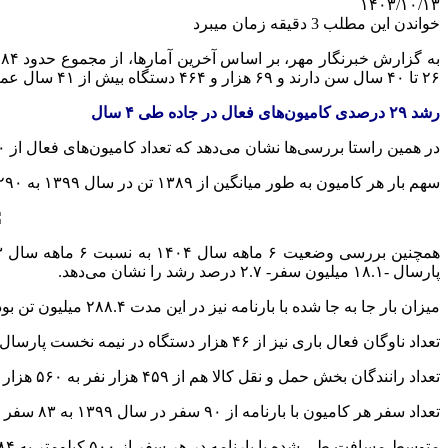
۱۴۰۳/۱۰/۱۳
خواندن این مطلب 3 دقیقه زمان میبرد
به گزارش خبرنگار مهر،
بر اساس
آخرین آمارها، از مجموع حدود ۴۸۴ هزار دستگاه کامیون و
۲۶ تا ۴۰ سال سن دارند و ۶۹ هزار و ۴۶۴ دستگاه بیش از ۴۱ سال عمر دارند که از این تعداد، ۱۳ هزار دستگاه بالای ۵۰ سال سن دارند.
رشد ۲۹ درصدی کامیون‌های فعال در جاده طی ۴ سال
در همین راستا بررسی‌ها نشان می‌دهد که تعداد کامیون‌های فعال از ۳۶۰ هزار دستگاه در سال ۱۳۹۹ به ۴۶۵ هزار دستگاه در سال ۱۴۰۳ افزایش یافته است که نشان‌دهنده رشد ۲۹ درصدی است.
سهم
بار هر کامیون به طور میانگین از ۱۳۸۹ تن در سال ۱۳۹۹ به ۱۲۹۰ تن در سال ۱۴۰۳ کاهش یافته است (افت ۷ درصدی).
همچنین بررسی وضعیت ۶ ماهه سال ۱۴۰۴ به نسبت ۶ ماهه سال ۱۴۰۳ نشان می‌دهد که در نیمه نخست امسال ۱۸.۶ میلیون
پارسال -۱۸.۱ میلیون سفر- ۲.۷ درصد رشد را نشان می‌دهد.
میزان بار جا به جا شده با
بارنامه
نیز در این مدت ۲۸۸.۴ میلیون تن بود که نسبت به مدت مشابه پارسال -۲۸۳.۳ میلیون تن- رشد ۱.۸ درصدی یافته است.
تعداد ناوگان فعال
باری
نیز از ۴۶ هزار دستگاه در نیمه نخست پارسال به ۴۸۴ هزار دستگاه در نیمه نخست امسال رسیده که بیانگر رشد ۱۱ درصدی است.
تعداد رانندگان بخش
حمل و نقل
کالا هم از ۴۵۹ هزار نفر به ۵۶۰ هزار نفر رسیده که افزایش ۲ درصدی را نشان می‌دهد.
تعداد سفر هر کامیون با
بارنامه
از ۹۰ سفر در سال ۱۳۹۹ به ۸۳ سفر در سال ۱۴۰۳ کاهش یافته است (افت ۷ درصدی).
متوسط مسافت طی شده با بارنامه در هر سفر از ۵۰۰ کیلومتر به ۴۸۴ کیلومتر کاهش یافته است (افت ۳ درصدی).