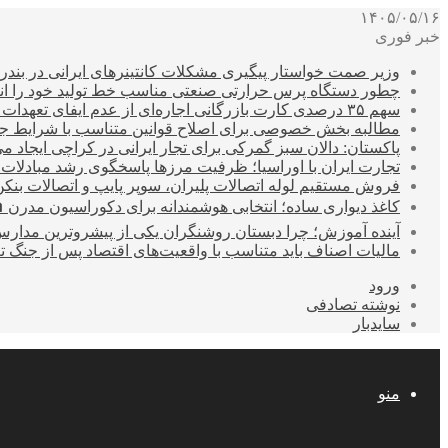
۱۴۰۵/۰۵/۱۶
خبر فوری
وزیر صمت خواستار پیگیری مشکلات کانتینرهای ایرانی در بند
چطور دستگاه پرس حرارتی صنعتی مناسب خط تولید خود را انتخ
سهم ۳۵ درصدی کارت بازرگانی اجاره‌ای از عدم ایفای تعهدات ارزی صادراتی
مطالبه بخش خصوصی برای اصلاح قوانین متناسب با شرایط ج
پاکستان: دالان سبز گمرکی برای تجار ایرانی در کراچی ایجاد م
تجارت ایران با اوراسیا؛ ظرفیت مرزها پاسخگوی رشد مبادلات
فروش مستقیم لوله اتصالات پلیران، سوپر پایپ و اتصالات بنکن
کاغذ دیواری ساده؛ انتخابی هوشمندانه برای دکوراسیون مدرن 
آینده آموزش؛ چرا دبستان روشنگران یکی از پیشروترین مدار
مالیات اصناف باید متناسب با واقعیت‌های اقتصاد پس از جنگ ت
ورود
نوشته تصادفی
سایدبار
منو