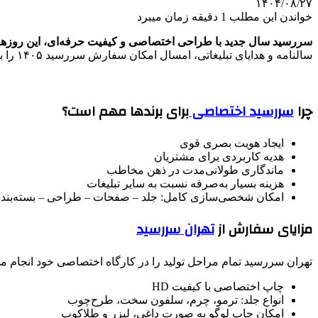
۱۴۰۴/۰۸/۲۷
خواندن این مطلب 1 دقیقه زمان میبرد
سررسید سال جدید با طراحی اختصاصی و کیفیت حرفه‌ای، این روزها ب
سالنامه و هدایای تبلیغاتی، امسال امکان سفارش سررسید ۱۴۰۵ را با طراحی اختصاصی، چاپ نام برند و جلدهای متنوع فراهم کرده است.
چرا
سررسید اختصاصی
برای برندها مهم است؟
ایجاد هویت بصری قوی
هدیه کاربردی برای مشتریان
ماندگاری طولانی‌مدت در ذهن مخاطب
هزینه بسیار به‌صرفه نسبت به سایر تبلیغات
امکان شخصی‌سازی کامل: جلد – صفحات – طراحی – بسته‌بند
مزایای سفارش از
تهران سررسید
تهران سررسید تمام مراحل تولید را در کارگاه اختصاصی خود انجام می
چاپ اختصاصی با کیفیت HD
انواع جلد: ترمو، چرم، سلفون سخت، طرح‌چوب
امکان چاپ لوگو به صورت داغی، لیزر و طلاکوب