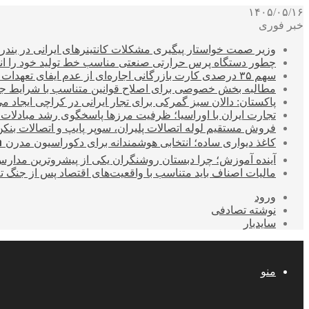
۱۴۰۵/۰۵/۱۶
خبر فوری
وزیر صمت خواستار پیگیری مشکلات کانتینرهای ایرانی در بند
چطور دستگاه پرس حرارتی صنعتی مناسب خط تولید خود را انتخ
سهم ۳۵ درصدی کارت بازرگانی اجاره‌ای از عدم ایفای تعهدات ارزی صادراتی
مطالبه بخش خصوصی برای اصلاح قوانین متناسب با شرایط ج
پاکستان: دالان سبز گمرکی برای تجار ایرانی در کراچی ایجاد م
تجارت ایران با اوراسیا؛ ظرفیت مرزها پاسخگوی رشد مبادلات
فروش مستقیم لوله اتصالات پلیران، سوپر پایپ و اتصالات بنکن
کاغذ دیواری ساده؛ انتخابی هوشمندانه برای دکوراسیون مدرن 
آینده آموزش؛ چرا دبستان روشنگران یکی از پیشروترین مدار
مالیات اصناف باید متناسب با واقعیت‌های اقتصاد پس از جنگ ت
ورود
نوشته تصادفی
سایدبار
منو