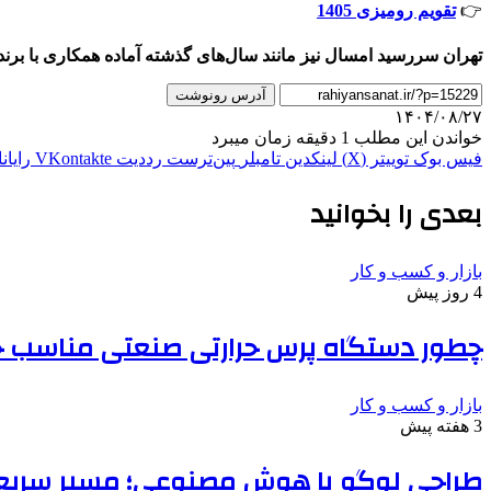
👉
تقویم رومیزی 1405
تهران سررسید امسال نیز مانند سال‌های گذشته آماده همکاری با بر
آدرس رونوشت
۱۴۰۴/۰۸/۲۷
خواندن این مطلب 1 دقیقه زمان میبرد
فیس بوک
توییتر (X)
لینکدین
‫تامبلر
‫پین‌ترست
‫رددیت
‫VKontakte
رایان
بعدی را بخوانید
بازار و کسب و کار
4 روز پیش
چطور دستگاه پرس حرارتی صنعتی مناسب خط 
بازار و کسب و کار
3 هفته پیش
طراحی لوگو با هوش مصنوعی؛ مسیر سریع‌ت