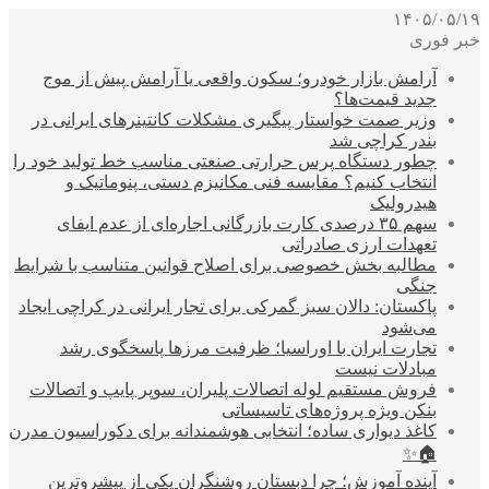
۱۴۰۵/۰۵/۱۹
خبر فوری
آرامش بازار خودرو؛ سکون واقعی یا آرامش پیش از موج
جدید قیمت‌ها؟
وزیر صمت خواستار پیگیری مشکلات کانتینرهای ایرانی در
بندر کراچی شد
چطور دستگاه پرس حرارتی صنعتی مناسب خط تولید خود را
انتخاب کنیم؟ مقایسه فنی مکانیزم دستی، پنوماتیک و
هیدرولیک
سهم ۳۵ درصدی کارت بازرگانی اجاره‌ای از عدم ایفای
تعهدات ارزی صادراتی
مطالبه بخش خصوصی برای اصلاح قوانین متناسب با شرایط
جنگی
پاکستان: دالان سبز گمرکی برای تجار ایرانی در کراچی ایجاد
می‌شود
تجارت ایران با اوراسیا؛ ظرفیت مرزها پاسخگوی رشد
مبادلات نیست
فروش مستقیم لوله اتصالات پلیران، سوپر پایپ و اتصالات
بنکن ویژه پروژه‌های تاسیساتی
کاغذ دیواری ساده؛ انتخابی هوشمندانه برای دکوراسیون مدرن
🏠✨
آینده آموزش؛ چرا دبستان روشنگران یکی از پیشروترین