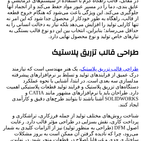
در مقابل، قالب راهگاه گرم با استفاده از سیستم‌های گرمایشی و
عایق بندی، دما را در مسیر عبور مواد حفظ می‌کند و از انجماد آنها
جلوگیری می‌کند. این ویژگی باعث می‌شود که هنگام خروج قطعه
از قالب، راهگاه به طور خودکار از محصول جدا شود که این امر نه
تنها کارایی تولید را افزایش می‌دهد بلکه نیاز به دخالت انسانی را به
حداقل می‌رساند؛ بنابراین، انتخاب بین این دو نوع قالب بستگی به
نیازهای خاص تولید و نوع محصول نهایی دارد.
طراحی قالب تزریق پلاستیک
طراحی قالب تزریق پلاستیک
، یک هنر مهندسی است که نیازمند
درک عمیق از فرایندهای تولید و تسلط بر نرم‌افزارهای پیشرفته
مدلسازی سه بعدی است. در ابتدا، آشنایی با نحوه عملکرد
دستگاه‌های تزریق پلاستیک و فرایند تولید قطعات پلاستیکی اهمیت
دارد. طراحان باید با نرم‌افزارهای مشهور مانند CATIA و
SOLIDWORKS آشنا باشند تا بتوانند طرح‌های دقیق و کارآمدی
ایجاد کنند.
شناخت روش‌های مختلف تولید از جمله فرزکاری، تراشکاری و
پرداخت کاری، نقش بسزایی در طراحی مؤثر قالب دارد. رعایت
اصول DFM (طراحی به منظور تولید) نیز از الزامات کلیدی به شمار
می‌رود، چرا که نادیده گرفتن آن ممکن است به بروز مشکلات
ساختاری جدی و غیرقابل‌اصلاح در قطعات منجر شود. در نهایت،