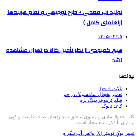
تولید آب معدنی + طرح توجیهی و تمام هزینه‌ها
(راهنمای کامل )
۱۴۰۵/۰۴/۱۵
هیچ کمبودی از نظر تأمین کالا در تهران مشاهده
نشد
پیوندها
پاکت Tyvek
تعمیر یخچال سامسونگ در قم
فیلم ترموفرمینگ نرم
کاغذ تایوک
کلیه حقوق مادی و معنوی متعلق به هlراهیان صنعت است و کپی
برداری با ذکر منبع مجاز است
فیس بوک
توییتر (X)
واتس آپ
تلگرام