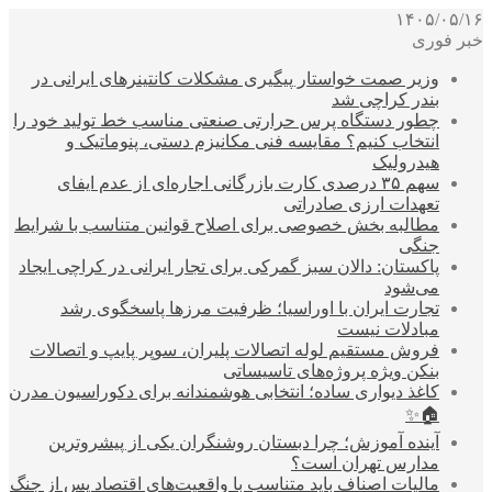
۱۴۰۵/۰۵/۱۶
خبر فوری
وزیر صمت خواستار پیگیری مشکلات کانتینرهای ایرانی در
بندر کراچی شد
چطور دستگاه پرس حرارتی صنعتی مناسب خط تولید خود را
انتخاب کنیم؟ مقایسه فنی مکانیزم دستی، پنوماتیک و
هیدرولیک
سهم ۳۵ درصدی کارت بازرگانی اجاره‌ای از عدم ایفای
تعهدات ارزی صادراتی
مطالبه بخش خصوصی برای اصلاح قوانین متناسب با شرایط
جنگی
پاکستان: دالان سبز گمرکی برای تجار ایرانی در کراچی ایجاد
می‌شود
تجارت ایران با اوراسیا؛ ظرفیت مرزها پاسخگوی رشد
مبادلات نیست
فروش مستقیم لوله اتصالات پلیران، سوپر پایپ و اتصالات
بنکن ویژه پروژه‌های تاسیساتی
کاغذ دیواری ساده؛ انتخابی هوشمندانه برای دکوراسیون مدرن
🏠✨
آینده آموزش؛ چرا دبستان روشنگران یکی از پیشروترین
مدارس تهران است؟
مالیات اصناف باید متناسب با واقعیت‌های اقتصاد پس از جنگ