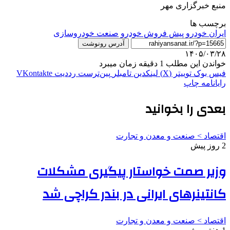
منبع خبرگزاری مهر
برچسب ها
ایران خودرو
پیش فروش خودرو
صنعت خودروسازی
آدرس رونوشت
۱۴۰۵/۰۳/۲۸
خواندن این مطلب 1 دقیقه زمان میبرد
فیس بوک
توییتر (X)
لینکدین
‫تامبلر
‫پین‌ترست
‫رددیت
‫VKontakte
رایانامه
چاپ
بعدی را بخوانید
اقتصاد > صنعت و معدن و تجارت
2 روز پیش
وزیر صمت خواستار پیگیری مشکلات
کانتینرهای ایرانی در بندر کراچی شد
اقتصاد > صنعت و معدن و تجارت