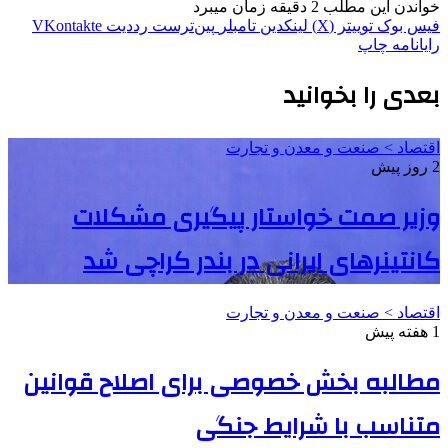
خواندن این مطلب 2 دقیقه زمان میبرد
فیس بوک
توییتر (X)
لینکدین
‫تامبلر
‫پین‌ترست
‫رددیت
‫VKontakte
رایانامه
چاپ
بعدی را بخوانید
اقتصاد > صنعت و معدن و تجارت
2 روز پیش
وزیر صمت خواستار پیگیری مشکلات
کانتینرهای ایرانی در بندر کراچی شد
اقتصاد > صنعت و معدن و تجارت
1 هفته پیش
مطالبه بخش خصوصی برای اصلاح قوانین
متناسب با شرایط جنگی