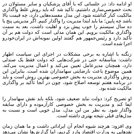
او ادامه داد: در جلساتی که با آقای پزشکیان و سایر مسئولان در
بحث خصوصی‌سازی داشتیم، تأکید شد که باید روش غلط واگذاری
مالکیت کنار گذاشته شود. این مدل مفسده‌هایی دارد، چه قیمت بالا
باشد چه پایین؛ ما باید ابتدا مدیریت را واگذار کنیم. اگر مدیریتی پنج یا
ده سال سیستم را خوب پیش برد و اهلیت داشت، بعد به سمت
واگذاری مالکیت برویم. این همان مدلی است که دولت هم بر آن
تأکید دارد و رئیس‌جمهور هم گفتند اولین نمونه‌اش در ایران‌خودرو
اجرا شده است.
زنگنه با اشاره به برخی مشکلات در اجرای این سیاست اظهار
داشت: متأسفانه حتی در شرکت‌هایی که دولت فقط یک صندلی
دارد، همچنان مدیرعامل تعیین می‌کند و اعمال مدیریت می‌کند.
همین موضوع باعث نارضایتی سهامداران شده است. بنابراین این
روش واگذاری مدیریت به بخش خصوصی بهترین روش است و باید
در برنامه هفتم توسعه اصلاح شود، چون در آنجا تأکید بر واگذاری
مالکیت شده بود.
او تصریح کرد: دولت نباید ضعیف شود، بلکه باید نقش سهامدار را
ایفا کند و مدیریت به بخش خصوصی کارآزموده و دارای سابقه
واگذار شود. به نظر من این مدل، مدل خوبی است و نسبت به
مدل‌های قبلی نتیجه بهتری داشته است.
وی افزود: هرچند شیوه انجام آن ایراداتی داشت و ما همان زمان
نقدهایی به وزارت اقتصاد وارد کردیم، اما گزارش‌ها نشان می‌دهد