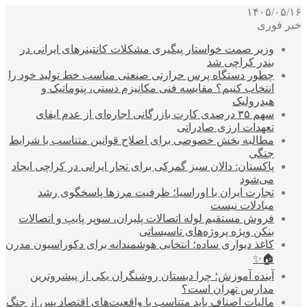
۱۴۰۵/۰۵/۱۶
خبر فوری
وزیر صمت خواستار پیگیری مشکلات کانتینرهای ایرانی در
بندر کراچی شد
چطور دستگاه پرس حرارتی صنعتی مناسب خط تولید خود را
انتخاب کنیم؟ مقایسه فنی مکانیزم دستی، پنوماتیک و
هیدرولیک
سهم ۳۵ درصدی کارت بازرگانی اجاره‌ای از عدم ایفای
تعهدات ارزی صادراتی
مطالبه بخش خصوصی برای اصلاح قوانین متناسب با شرایط
جنگی
پاکستان: دالان سبز گمرکی برای تجار ایرانی در کراچی ایجاد
می‌شود
تجارت ایران با اوراسیا؛ ظرفیت مرزها پاسخگوی رشد
مبادلات نیست
فروش مستقیم لوله اتصالات پلیران، سوپر پایپ و اتصالات
بنکن ویژه پروژه‌های تاسیساتی
کاغذ دیواری ساده؛ انتخابی هوشمندانه برای دکوراسیون مدرن
🏠✨
آینده آموزش؛ چرا دبستان روشنگران یکی از پیشروترین
مدارس تهران است؟
مالیات اصناف باید متناسب با واقعیت‌های اقتصاد پس از جنگ