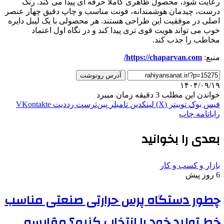
رعایت شود، محصول ظاهری کاملا حرفه ای پیدا می کند. رنگ
درست، چیدمان هوشمندانه، فونت مناسب و چاپ دقیق چهار عنصر
اصلی در موفقیت این طراحی هستند. هر محصولی با یک لیبل دایره
خوب می تواند هویت قوی تری پیدا کند و در نگاه اول اعتماد
مخاطب را جذب کند.
منبع:
https://chaparvan.com/
آدرس رونوشت
۱۴۰۴/۰۹/۱۹
خواندن این مطلب 3 دقیقه زمان میبرد
فیس بوک
توییتر (X)
لینکدین
‫تامبلر
‫پین‌ترست
‫رددیت
‫VKontakte
رایانامه
چاپ
بعدی را بخوانید
بازار و کسب و کار
6 روز پیش
چطور دستگاه پرس حرارتی صنعتی مناسب
خط تولید خود را انتخاب کنیم؟ مقایسه