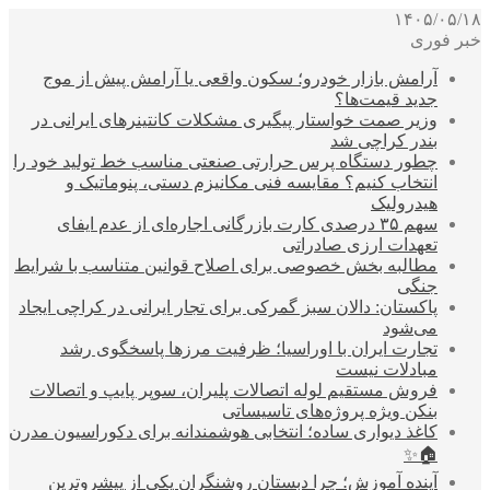
۱۴۰۵/۰۵/۱۸
خبر فوری
آرامش بازار خودرو؛ سکون واقعی یا آرامش پیش از موج
جدید قیمت‌ها؟
وزیر صمت خواستار پیگیری مشکلات کانتینرهای ایرانی در
بندر کراچی شد
چطور دستگاه پرس حرارتی صنعتی مناسب خط تولید خود را
انتخاب کنیم؟ مقایسه فنی مکانیزم دستی، پنوماتیک و
هیدرولیک
سهم ۳۵ درصدی کارت بازرگانی اجاره‌ای از عدم ایفای
تعهدات ارزی صادراتی
مطالبه بخش خصوصی برای اصلاح قوانین متناسب با شرایط
جنگی
پاکستان: دالان سبز گمرکی برای تجار ایرانی در کراچی ایجاد
می‌شود
تجارت ایران با اوراسیا؛ ظرفیت مرزها پاسخگوی رشد
مبادلات نیست
فروش مستقیم لوله اتصالات پلیران، سوپر پایپ و اتصالات
بنکن ویژه پروژه‌های تاسیساتی
کاغذ دیواری ساده؛ انتخابی هوشمندانه برای دکوراسیون مدرن
🏠✨
آینده آموزش؛ چرا دبستان روشنگران یکی از پیشروترین