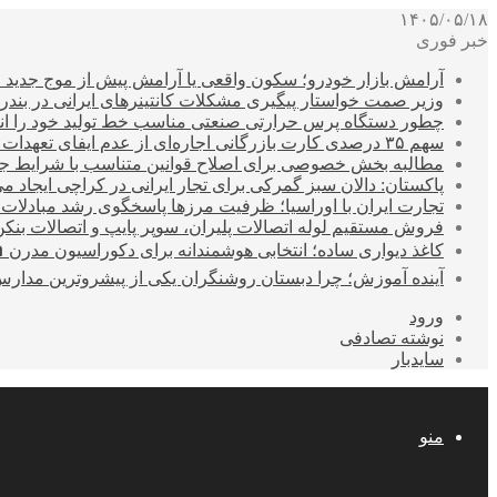
۱۴۰۵/۰۵/۱۸
خبر فوری
آرامش بازار خودرو؛ سکون واقعی یا آرامش پیش از موج جدید 
وزیر صمت خواستار پیگیری مشکلات کانتینرهای ایرانی در بند
چطور دستگاه پرس حرارتی صنعتی مناسب خط تولید خود را انتخ
سهم ۳۵ درصدی کارت بازرگانی اجاره‌ای از عدم ایفای تعهدات ارزی صادراتی
مطالبه بخش خصوصی برای اصلاح قوانین متناسب با شرایط ج
پاکستان: دالان سبز گمرکی برای تجار ایرانی در کراچی ایجاد م
تجارت ایران با اوراسیا؛ ظرفیت مرزها پاسخگوی رشد مبادلات
فروش مستقیم لوله اتصالات پلیران، سوپر پایپ و اتصالات بنکن
کاغذ دیواری ساده؛ انتخابی هوشمندانه برای دکوراسیون مدرن 
آینده آموزش؛ چرا دبستان روشنگران یکی از پیشروترین مدار
ورود
نوشته تصادفی
سایدبار
منو