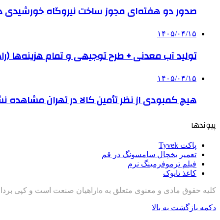
صدور دو هفته‌ای مجوز ساخت نیروگاه خورشیدی 
۱۴۰۵/۰۴/۱۵
تولید آب معدنی + طرح توجیهی و تمام هزینه‌ها (را
۱۴۰۵/۰۴/۱۵
هیچ کمبودی از نظر تأمین کالا در تهران مشاهده ن
پیوندها
پاکت Tyvek
تعمیر یخچال سامسونگ در قم
فیلم ترموفرمینگ نرم
کاغذ تایوک
کلیه حقوق مادی و معنوی متعلق به هlراهیان صنعت است و کپی برداری با ذکر منبع مجاز است
دکمه بازگشت به بالا