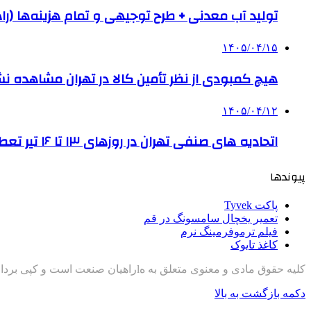
تولید آب معدنی + طرح توجیهی و تمام هزینه‌ها (را
۱۴۰۵/۰۴/۱۵
هیچ کمبودی از نظر تأمین کالا در تهران مشاهده ن
۱۴۰۵/۰۴/۱۲
اتحادیه های صنفی تهران در روزهای ۱۳ تا ۱۶ تیر تعطیل است
پیوندها
پاکت Tyvek
تعمیر یخچال سامسونگ در قم
فیلم ترموفرمینگ نرم
کاغذ تایوک
کلیه حقوق مادی و معنوی متعلق به هlراهیان صنعت است و کپی برداری با ذکر منبع مجاز است
دکمه بازگشت به بالا