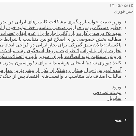
۱۴۰۵/۰۵/۱۵
خبر فوری
وزیر صمت خواستار پیگیری مشکلات کانتینرهای ایرانی در بند
چطور دستگاه پرس حرارتی صنعتی مناسب خط تولید خود را انتخ
سهم ۳۵ درصدی کارت بازرگانی اجاره‌ای از عدم ایفای تعهدات ارزی صادراتی
مطالبه بخش خصوصی برای اصلاح قوانین متناسب با شرایط ج
پاکستان: دالان سبز گمرکی برای تجار ایرانی در کراچی ایجاد م
تجارت ایران با اوراسیا؛ ظرفیت مرزها پاسخگوی رشد مبادلات
فروش مستقیم لوله اتصالات پلیران، سوپر پایپ و اتصالات بنکن
کاغذ دیواری ساده؛ انتخابی هوشمندانه برای دکوراسیون مدرن 
آینده آموزش؛ چرا دبستان روشنگران یکی از پیشروترین مدار
مالیات اصناف باید متناسب با واقعیت‌های اقتصاد پس از جنگ ت
ورود
نوشته تصادفی
سایدبار
منو