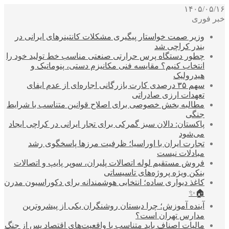
۱۴۰۵/۰۵/۱۶
خبر فوری
وزیر صمت خواستار پیگیری مشکلات کانتینرهای ایرانی در
بندر کراچی شد
چطور دستگاه پرس حرارتی صنعتی مناسب خط تولید خود را
انتخاب کنیم؟ مقایسه فنی مکانیزم دستی، پنوماتیک و
هیدرولیک
سهم ۳۵ درصدی کارت بازرگانی اجاره‌ای از عدم ایفای
تعهدات ارزی صادراتی
مطالبه بخش خصوصی برای اصلاح قوانین متناسب با شرایط
جنگی
پاکستان: دالان سبز گمرکی برای تجار ایرانی در کراچی ایجاد
می‌شود
تجارت ایران با اوراسیا؛ ظرفیت مرزها پاسخگوی رشد
مبادلات نیست
فروش مستقیم لوله اتصالات پلیران، سوپر پایپ و اتصالات
بنکن ویژه پروژه‌های تاسیساتی
کاغذ دیواری ساده؛ انتخابی هوشمندانه برای دکوراسیون مدرن
🏠✨
آینده آموزش؛ چرا دبستان روشنگران یکی از پیشروترین
مدارس تهران است؟
مالیات اصناف باید متناسب با واقعیت‌های اقتصاد پس از جنگ