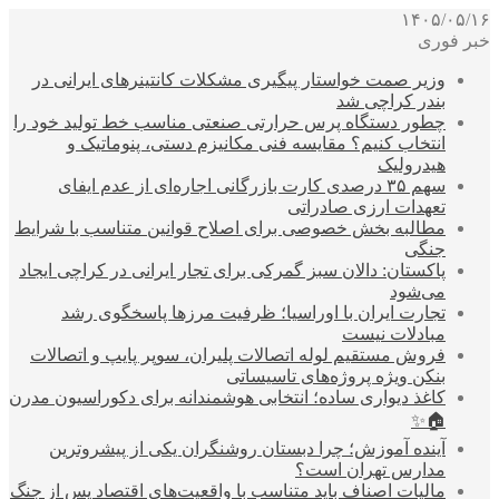
۱۴۰۵/۰۵/۱۶
خبر فوری
وزیر صمت خواستار پیگیری مشکلات کانتینرهای ایرانی در
بندر کراچی شد
چطور دستگاه پرس حرارتی صنعتی مناسب خط تولید خود را
انتخاب کنیم؟ مقایسه فنی مکانیزم دستی، پنوماتیک و
هیدرولیک
سهم ۳۵ درصدی کارت بازرگانی اجاره‌ای از عدم ایفای
تعهدات ارزی صادراتی
مطالبه بخش خصوصی برای اصلاح قوانین متناسب با شرایط
جنگی
پاکستان: دالان سبز گمرکی برای تجار ایرانی در کراچی ایجاد
می‌شود
تجارت ایران با اوراسیا؛ ظرفیت مرزها پاسخگوی رشد
مبادلات نیست
فروش مستقیم لوله اتصالات پلیران، سوپر پایپ و اتصالات
بنکن ویژه پروژه‌های تاسیساتی
کاغذ دیواری ساده؛ انتخابی هوشمندانه برای دکوراسیون مدرن
🏠✨
آینده آموزش؛ چرا دبستان روشنگران یکی از پیشروترین
مدارس تهران است؟
مالیات اصناف باید متناسب با واقعیت‌های اقتصاد پس از جنگ