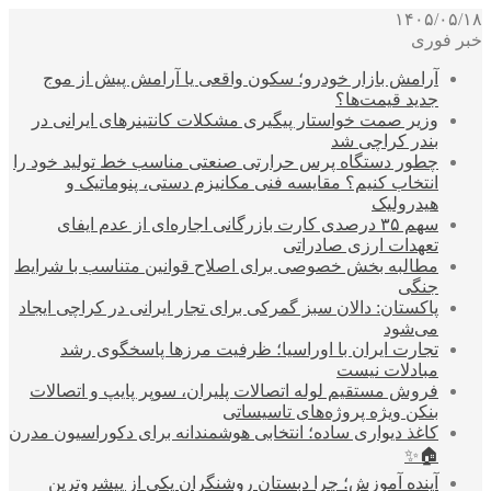
۱۴۰۵/۰۵/۱۸
خبر فوری
آرامش بازار خودرو؛ سکون واقعی یا آرامش پیش از موج
جدید قیمت‌ها؟
وزیر صمت خواستار پیگیری مشکلات کانتینرهای ایرانی در
بندر کراچی شد
چطور دستگاه پرس حرارتی صنعتی مناسب خط تولید خود را
انتخاب کنیم؟ مقایسه فنی مکانیزم دستی، پنوماتیک و
هیدرولیک
سهم ۳۵ درصدی کارت بازرگانی اجاره‌ای از عدم ایفای
تعهدات ارزی صادراتی
مطالبه بخش خصوصی برای اصلاح قوانین متناسب با شرایط
جنگی
پاکستان: دالان سبز گمرکی برای تجار ایرانی در کراچی ایجاد
می‌شود
تجارت ایران با اوراسیا؛ ظرفیت مرزها پاسخگوی رشد
مبادلات نیست
فروش مستقیم لوله اتصالات پلیران، سوپر پایپ و اتصالات
بنکن ویژه پروژه‌های تاسیساتی
کاغذ دیواری ساده؛ انتخابی هوشمندانه برای دکوراسیون مدرن
🏠✨
آینده آموزش؛ چرا دبستان روشنگران یکی از پیشروترین