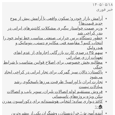
۱۴۰۵/۰۵/۱۸
خبر فوری
آرامش بازار خودرو؛ سکون واقعی یا آرامش پیش از موج
جدید قیمت‌ها؟
وزیر صمت خواستار پیگیری مشکلات کانتینرهای ایرانی در
بندر کراچی شد
چطور دستگاه پرس حرارتی صنعتی مناسب خط تولید خود را
انتخاب کنیم؟ مقایسه فنی مکانیزم دستی، پنوماتیک و
هیدرولیک
سهم ۳۵ درصدی کارت بازرگانی اجاره‌ای از عدم ایفای
تعهدات ارزی صادراتی
مطالبه بخش خصوصی برای اصلاح قوانین متناسب با شرایط
جنگی
پاکستان: دالان سبز گمرکی برای تجار ایرانی در کراچی ایجاد
می‌شود
تجارت ایران با اوراسیا؛ ظرفیت مرزها پاسخگوی رشد
مبادلات نیست
فروش مستقیم لوله اتصالات پلیران، سوپر پایپ و اتصالات
بنکن ویژه پروژه‌های تاسیساتی
کاغذ دیواری ساده؛ انتخابی هوشمندانه برای دکوراسیون مدرن
🏠✨
آینده آموزش؛ چرا دبستان روشنگران یکی از پیشروترین