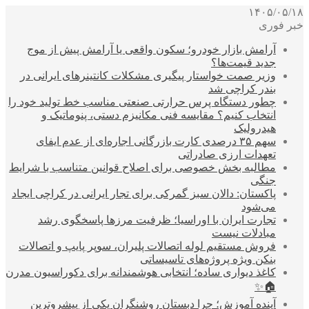
۱۴۰۵/۰۵/۱۸
خبر فوری
آرامش بازار خودرو؛ سکون واقعی یا آرامش پیش از موج
جدید قیمت‌ها؟
وزیر صمت خواستار پیگیری مشکلات کانتینرهای ایرانی در
بندر کراچی شد
چطور دستگاه پرس حرارتی صنعتی مناسب خط تولید خود را
انتخاب کنیم؟ مقایسه فنی مکانیزم دستی، پنوماتیک و
هیدرولیک
سهم ۳۵ درصدی کارت بازرگانی اجاره‌ای از عدم ایفای
تعهدات ارزی صادراتی
مطالبه بخش خصوصی برای اصلاح قوانین متناسب با شرایط
جنگی
پاکستان: دالان سبز گمرکی برای تجار ایرانی در کراچی ایجاد
می‌شود
تجارت ایران با اوراسیا؛ ظرفیت مرزها پاسخگوی رشد
مبادلات نیست
فروش مستقیم لوله اتصالات پلیران، سوپر پایپ و اتصالات
بنکن ویژه پروژه‌های تاسیساتی
کاغذ دیواری ساده؛ انتخابی هوشمندانه برای دکوراسیون مدرن
🏠✨
آینده آموزش؛ چرا دبستان روشنگران یکی از پیشروترین