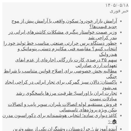
۱۴۰۵/۰۵/۱۸
خبر فوری
آرامش بازار خودرو؛ سکون واقعی یا آرامش پیش از موج
جدید قیمت‌ها؟
وزیر صمت خواستار پیگیری مشکلات کانتینرهای ایرانی در
بندر کراچی شد
چطور دستگاه پرس حرارتی صنعتی مناسب خط تولید خود را
انتخاب کنیم؟ مقایسه فنی مکانیزم دستی، پنوماتیک و
هیدرولیک
سهم ۳۵ درصدی کارت بازرگانی اجاره‌ای از عدم ایفای
تعهدات ارزی صادراتی
مطالبه بخش خصوصی برای اصلاح قوانین متناسب با شرایط
جنگی
پاکستان: دالان سبز گمرکی برای تجار ایرانی در کراچی ایجاد
می‌شود
تجارت ایران با اوراسیا؛ ظرفیت مرزها پاسخگوی رشد
مبادلات نیست
فروش مستقیم لوله اتصالات پلیران، سوپر پایپ و اتصالات
بنکن ویژه پروژه‌های تاسیساتی
کاغذ دیواری ساده؛ انتخابی هوشمندانه برای دکوراسیون مدرن
🏠✨
آینده آموزش؛ چرا دبستان روشنگران یکی از پیشروترین