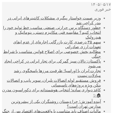
۱۴۰۵/۰۵/۱۷
خبر فوری
وزیر صمت خواستار پیگیری مشکلات کانتینرهای ایرانی در
بندر کراچی شد
چطور دستگاه پرس حرارتی صنعتی مناسب خط تولید خود را
انتخاب کنیم؟ مقایسه فنی مکانیزم دستی، پنوماتیک و
هیدرولیک
سهم ۳۵ درصدی کارت بازرگانی اجاره‌ای از عدم ایفای
تعهدات ارزی صادراتی
مطالبه بخش خصوصی برای اصلاح قوانین متناسب با شرایط
جنگی
پاکستان: دالان سبز گمرکی برای تجار ایرانی در کراچی ایجاد
می‌شود
تجارت ایران با اوراسیا؛ ظرفیت مرزها پاسخگوی رشد
مبادلات نیست
فروش مستقیم لوله اتصالات پلیران، سوپر پایپ و اتصالات
بنکن ویژه پروژه‌های تاسیساتی
کاغذ دیواری ساده؛ انتخابی هوشمندانه برای دکوراسیون مدرن
🏠✨
آینده آموزش؛ چرا دبستان روشنگران یکی از پیشروترین
مدارس تهران است؟
مالیات اصناف باید متناسب با واقعیت‌های اقتصاد پس از جنگ