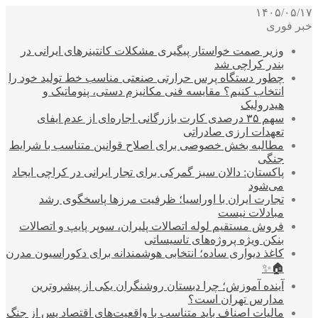
۱۴۰۵/۰۵/۱۷
خبر فوری
وزیر صمت خواستار پیگیری مشکلات کانتینرهای ایرانی در
بندر کراچی شد
چطور دستگاه پرس حرارتی صنعتی مناسب خط تولید خود را
انتخاب کنیم؟ مقایسه فنی مکانیزم دستی، پنوماتیک و
هیدرولیک
سهم ۳۵ درصدی کارت بازرگانی اجاره‌ای از عدم ایفای
تعهدات ارزی صادراتی
مطالبه بخش خصوصی برای اصلاح قوانین متناسب با شرایط
جنگی
پاکستان: دالان سبز گمرکی برای تجار ایرانی در کراچی ایجاد
می‌شود
تجارت ایران با اوراسیا؛ ظرفیت مرزها پاسخگوی رشد
مبادلات نیست
فروش مستقیم لوله اتصالات پلیران، سوپر پایپ و اتصالات
بنکن ویژه پروژه‌های تاسیساتی
کاغذ دیواری ساده؛ انتخابی هوشمندانه برای دکوراسیون مدرن
🏠✨
آینده آموزش؛ چرا دبستان روشنگران یکی از پیشروترین
مدارس تهران است؟
مالیات اصناف باید متناسب با واقعیت‌های اقتصاد پس از جنگ