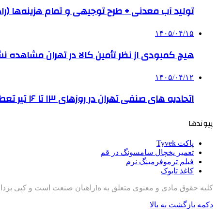
تولید آب معدنی + طرح توجیهی و تمام هزینه‌ها (را
۱۴۰۵/۰۴/۱۵
هیچ کمبودی از نظر تأمین کالا در تهران مشاهده ن
۱۴۰۵/۰۴/۱۲
اتحادیه های صنفی تهران در روزهای ۱۳ تا ۱۶ تیر تعطیل است
پیوندها
پاکت Tyvek
تعمیر یخچال سامسونگ در قم
فیلم ترموفرمینگ نرم
کاغذ تایوک
کلیه حقوق مادی و معنوی متعلق به هlراهیان صنعت است و کپی برداری با ذکر منبع مجاز است
دکمه بازگشت به بالا