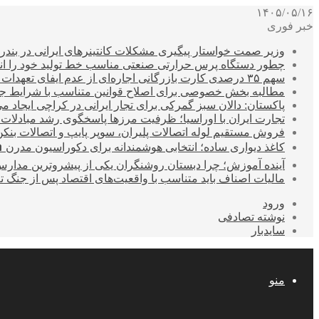
۱۴۰۵/۰۵/۱۶
خبر فوری
وزیر صمت خواستار پیگیری مشکلات کانتینرهای ایرانی در بند
چطور دستگاه پرس حرارتی صنعتی مناسب خط تولید خود را انتخ
سهم ۳۵ درصدی کارت بازرگانی اجاره‌ای از عدم ایفای تعهدات ارزی صادراتی
مطالبه بخش خصوصی برای اصلاح قوانین متناسب با شرایط ج
پاکستان: دالان سبز گمرکی برای تجار ایرانی در کراچی ایجاد م
تجارت ایران با اوراسیا؛ ظرفیت مرزها پاسخگوی رشد مبادلات
فروش مستقیم لوله اتصالات پلیران، سوپر پایپ و اتصالات بنکن
کاغذ دیواری ساده؛ انتخابی هوشمندانه برای دکوراسیون مدرن 
آینده آموزش؛ چرا دبستان روشنگران یکی از پیشروترین مدار
مالیات اصناف باید متناسب با واقعیت‌های اقتصاد پس از جنگ ت
ورود
نوشته تصادفی
سایدبار
منو