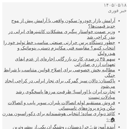
۱۴۰۵/۰۵/۱۸
خبر فوری
آرامش بازار خودرو؛ سکون واقعی یا آرامش پیش از موج
جدید قیمت‌ها؟
وزیر صمت خواستار پیگیری مشکلات کانتینرهای ایرانی در
بندر کراچی شد
چطور دستگاه پرس حرارتی صنعتی مناسب خط تولید خود را
انتخاب کنیم؟ مقایسه فنی مکانیزم دستی، پنوماتیک و
هیدرولیک
سهم ۳۵ درصدی کارت بازرگانی اجاره‌ای از عدم ایفای
تعهدات ارزی صادراتی
مطالبه بخش خصوصی برای اصلاح قوانین متناسب با شرایط
جنگی
پاکستان: دالان سبز گمرکی برای تجار ایرانی در کراچی ایجاد
می‌شود
تجارت ایران با اوراسیا؛ ظرفیت مرزها پاسخگوی رشد
مبادلات نیست
فروش مستقیم لوله اتصالات پلیران، سوپر پایپ و اتصالات
بنکن ویژه پروژه‌های تاسیساتی
کاغذ دیواری ساده؛ انتخابی هوشمندانه برای دکوراسیون مدرن
🏠✨
آینده آموزش؛ چرا دبستان روشنگران یکی از پیشروترین