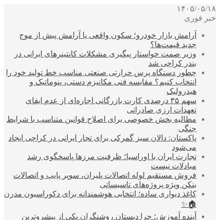
۱۴۰۵/۰۵/۱۸
خبر فوری
آرامش بازار خودرو؛ سکون واقعی یا آرامش پیش از موج
جدید قیمت‌ها؟
وزیر صمت خواستار پیگیری مشکلات کانتینرهای ایرانی در
بندر کراچی شد
چطور دستگاه پرس حرارتی صنعتی مناسب خط تولید خود را
انتخاب کنیم؟ مقایسه فنی مکانیزم دستی، پنوماتیک و
هیدرولیک
سهم ۳۵ درصدی کارت بازرگانی اجاره‌ای از عدم ایفای
تعهدات ارزی صادراتی
مطالبه بخش خصوصی برای اصلاح قوانین متناسب با شرایط
جنگی
پاکستان: دالان سبز گمرکی برای تجار ایرانی در کراچی ایجاد
می‌شود
تجارت ایران با اوراسیا؛ ظرفیت مرزها پاسخگوی رشد
مبادلات نیست
فروش مستقیم لوله اتصالات پلیران، سوپر پایپ و اتصالات
بنکن ویژه پروژه‌های تاسیساتی
کاغذ دیواری ساده؛ انتخابی هوشمندانه برای دکوراسیون مدرن
🏠✨
آینده آموزش؛ چرا دبستان روشنگران یکی از پیشروترین