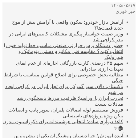
۱۴۰۵/۰۵/۱۷
خبر فوری
آرامش بازار خودرو؛ سکون واقعی یا آرامش پیش از موج
جدید قیمت‌ها؟
وزیر صمت خواستار پیگیری مشکلات کانتینرهای ایرانی در
بندر کراچی شد
چطور دستگاه پرس حرارتی صنعتی مناسب خط تولید خود را
انتخاب کنیم؟ مقایسه فنی مکانیزم دستی، پنوماتیک و
هیدرولیک
سهم ۳۵ درصدی کارت بازرگانی اجاره‌ای از عدم ایفای
تعهدات ارزی صادراتی
مطالبه بخش خصوصی برای اصلاح قوانین متناسب با شرایط
جنگی
پاکستان: دالان سبز گمرکی برای تجار ایرانی در کراچی ایجاد
می‌شود
تجارت ایران با اوراسیا؛ ظرفیت مرزها پاسخگوی رشد
مبادلات نیست
فروش مستقیم لوله اتصالات پلیران، سوپر پایپ و اتصالات
بنکن ویژه پروژه‌های تاسیساتی
کاغذ دیواری ساده؛ انتخابی هوشمندانه برای دکوراسیون مدرن
🏠✨
آینده آموزش؛ چرا دبستان روشنگران یکی از پیشروترین