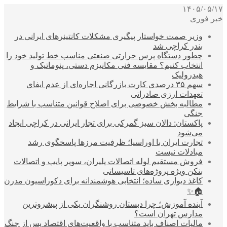
۱۴۰۵/۰۵/۱۷
خبر فوری
وزیر صمت خواستار پیگیری مشکلات کانتینرهای ایرانی در
بندر کراچی شد
چطور دستگاه پرس حرارتی صنعتی مناسب خط تولید خود را
انتخاب کنیم؟ مقایسه فنی مکانیزم دستی، پنوماتیک و
هیدرولیک
سهم ۳۵ درصدی کارت بازرگانی اجاره‌ای از عدم ایفای
تعهدات ارزی صادراتی
مطالبه بخش خصوصی برای اصلاح قوانین متناسب با شرایط
جنگی
پاکستان: دالان سبز گمرکی برای تجار ایرانی در کراچی ایجاد
می‌شود
تجارت ایران با اوراسیا؛ ظرفیت مرزها پاسخگوی رشد
مبادلات نیست
فروش مستقیم لوله اتصالات پلیران، سوپر پایپ و اتصالات
بنکن ویژه پروژه‌های تاسیساتی
کاغذ دیواری ساده؛ انتخابی هوشمندانه برای دکوراسیون مدرن
🏠✨
آینده آموزش؛ چرا دبستان روشنگران یکی از پیشروترین
مدارس تهران است؟
مالیات اصناف باید متناسب با واقعیت‌های اقتصاد پس از جنگ